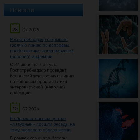
Новости
28
07.2026
Роспотребнадзор открывает
горячую линию по вопросам
профилактики энтеровирусной
(неполио) инфекции
С 27 июля по 7 августа
Роспотребнадзор проведет
Всероссийскую горячую линию
по вопросам профилактики
энтеровирусной (неполио)
инфекции.
10
07.2026
В образовательном центре
«Лазурный» прошли беседы на
тему здорового образа жизни
В рамках семинара-беседы