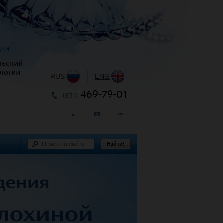
уки
льский
логии
RUS
|
ENG
469-79-01
(831)
Найти!