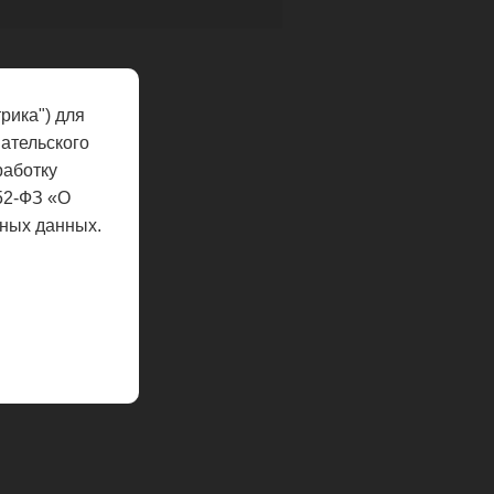
рика") для
ательского
работку
52-ФЗ «О
ных данных.