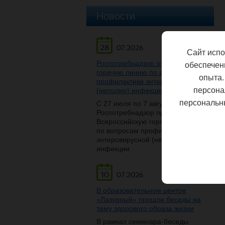
Новости
28
07.2026
Сайт испо
Роспотребнадзор открывает
обеспечен
горячую линию по вопросам
опыта.
профилактики энтеровирусной
персона
(неполио) инфекции
персональн
С 27 июля по 7 августа
Роспотребнадзор проведет
Всероссийскую горячую линию
по вопросам профилактики
энтеровирусной (неполио)
инфекции.
10
07.2026
В образовательном центре
«Лазурный» прошли беседы на
тему здорового образа жизни
В рамках семинара-беседы