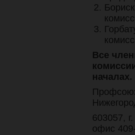
Борис
комисс
Горбат
комисс
Все чле
комисси
началах.
Профсоюз
Нижегоро
603057, г
офис 409