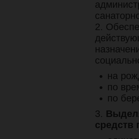
админист
санаторн
2. Обесп
действую
назначен
социальн
на рож
по вре
по бер
3.
Выделя
средств