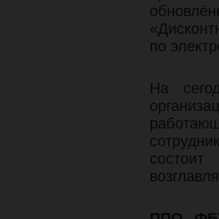
обновл
«Дисконтн
по электр
На сего
организ
работа
сотрудн
состои
возглавл
ППО ФБУ