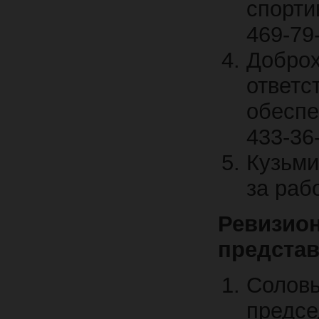
спорти
469-79
Добр
ответ
обеспе
433-36
Кузьми
за раб
Реви
предста
Соло
предсе