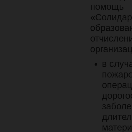
помощ
«Солида
образов
отчисле
организац
в случ
пожаро
операц
дорого
заболе
длител
матери