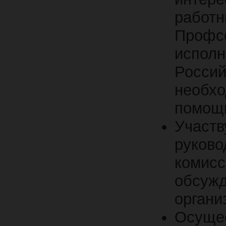
работ
Профс
испол
Россий
необх
помощ
Участв
руков
комис
обсужд
органи
Осуще