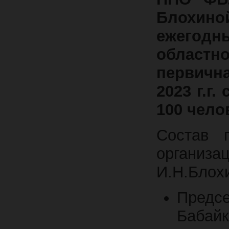
Блохино
ежегодн
областно
первичн
2023 г.г
100 чело
Состав 
организ
И.Н.Блох
Предсе
Бабайк