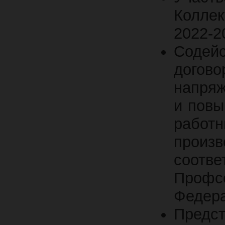
Коллек
2022-20
Содей
дого
напряж
и повы
работ
прои
соотве
Профсо
Федера
Пред