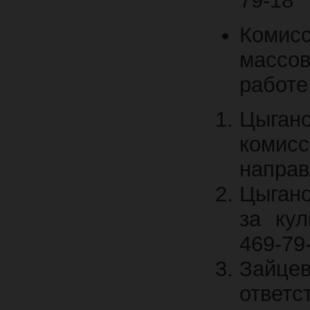
79-18
Комис
массов
работе
Цыгано
комис
направ
Цыгано
за кул
469-79
Зайц
ответ