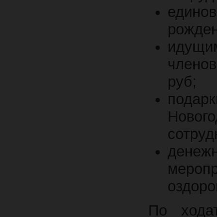
едино
рожден
идущим
члено
руб;
подар
Ново
сотруд
дене
мероп
оздоро
По хода