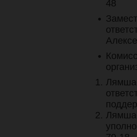
48
Замес
ответс
Алексе
Коми
органи
Лямш
отве
поддер
Лямш
уполно