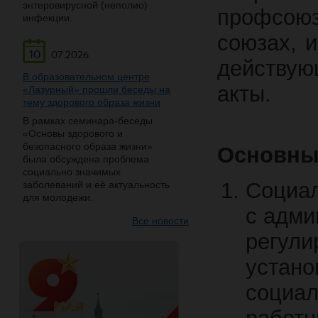
энтеровирусной (неполио)
профсоюз
инфекции.
союзах, и
10
07.2026
действую
В образовательном центре
акты.
«Лазурный» прошли беседы на
тему здорового образа жизни
В рамках семинара-беседы
«Основы здорового и
безопасного образа жизни»
Основны
была обсуждена проблема
социально значимых
Социал
заболеваний и её актуальность
для молодежи.
с адми
Все новости
регули
устано
социал