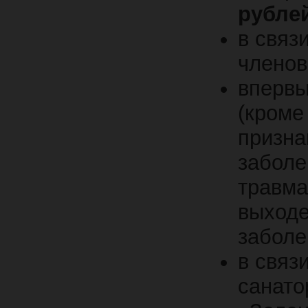
рубле
в связ
членов
впервы
(кроме
призн
заболе
травма
выходе
забол
в связ
санато