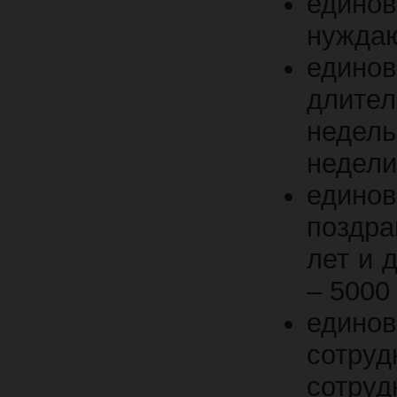
едино
нужда
едино
длите
недель
недели
едино
поздра
лет и 
– 5000 
едино
сотруд
сотруд