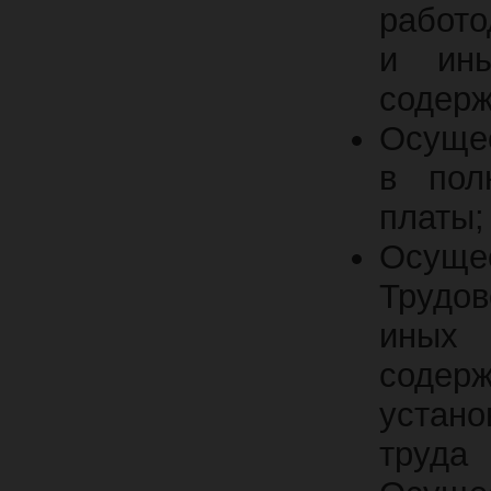
работо
и ины
содерж
Осущес
в пол
платы;
Осуще
Трудов
иных 
содер
устано
труда