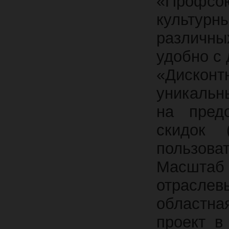
«Профс
культурн
различны
удобно с
«Дисконт
уникальн
на пред
скидок 
пользов
Масштаб 
отрасле
областна
проект в