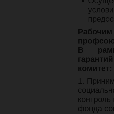
Осуще
услов
предос
Рабоч
профсою
В рамк
гаранти
комитет:
1. Приним
социальн
контроль
фонда со