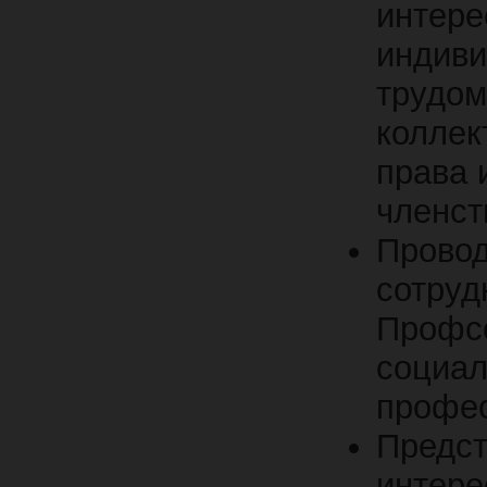
интере
индив
труд
коллек
права 
членст
Прово
сотру
Проф
соц
профес
Предст
интер