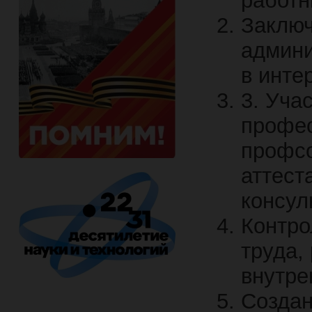
работн
Заключ
админи
в инте
3. Уча
профес
профсо
аттест
консуль
Контро
труда,
внутре
Создан