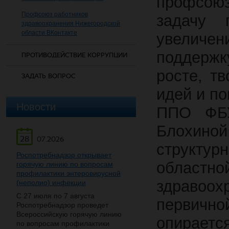
профсою
Профсоюз работников
задачу 
здравоохранения Нижегородской
области ВКонтакте
увеличен
поддержк
ПРОТИВОДЕЙСТВИЕ КОРРУПЦИИ
росте, т
ЗАДАТЬ ВОПРОС
идей и п
Новости
ППО ФБУ
Блохино
28
07.2026
структур
Роспотребнадзор открывает
областно
горячую линию по вопросам
профилактики энтеровирусной
здравоо
(неполио) инфекции
С 27 июля по 7 августа
первич
Роспотребнадзор проведет
Всероссийскую горячую линию
опирает
по вопросам профилактики