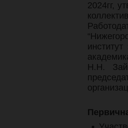
2024гг, 
коллекти
Работо
“Нижегор
институт
академик
Н.Н. Зай
председ
организа
Первичн
Участ