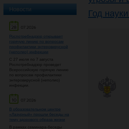
Новости
Год науки
28
07.2026
Роспотребнадзор открывает
горячую линию по вопросам
профилактики энтеровирусной
(неполио) инфекции
С 27 июля по 7 августа
Роспотребнадзор проведет
Всероссийскую горячую линию
по вопросам профилактики
энтеровирусной (неполио)
инфекции.
10
07.2026
В образовательном центре
«Лазурный» прошли беседы на
тему здорового образа жизни
В рамках семинара-беседы