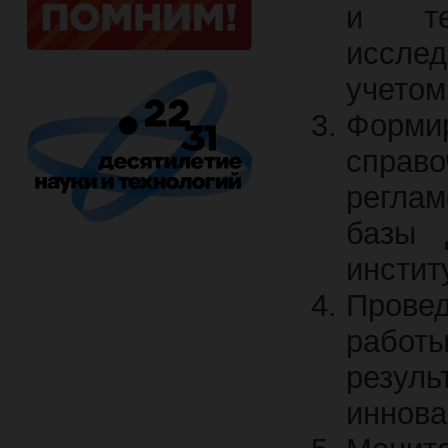
и те
иссле
учетом
Формир
спр
реглам
базы 
инстит
Прове
работ
резу
иннова