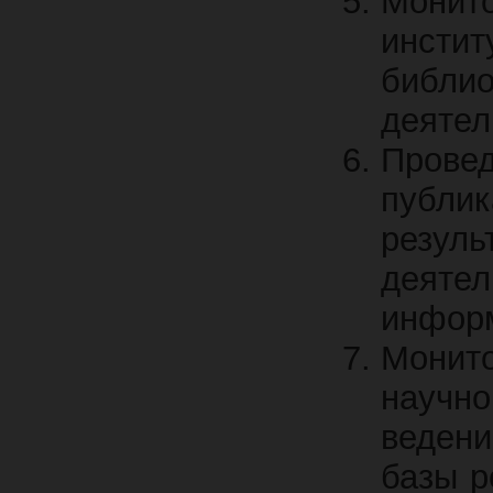
Монит
инс
библи
деятел
Провед
публик
резу
деят
информ
Монит
научно
веден
базы р