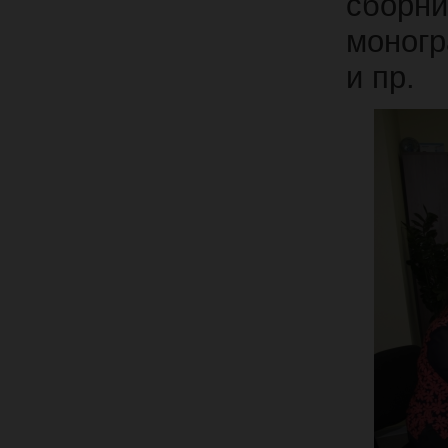
сборн
моногр
и пр.