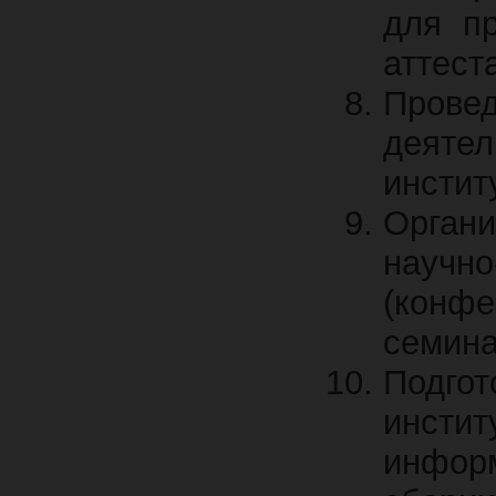
для п
аттест
Прове
деяте
инстит
Орган
науч
(конф
семина
Подго
инстит
инфор