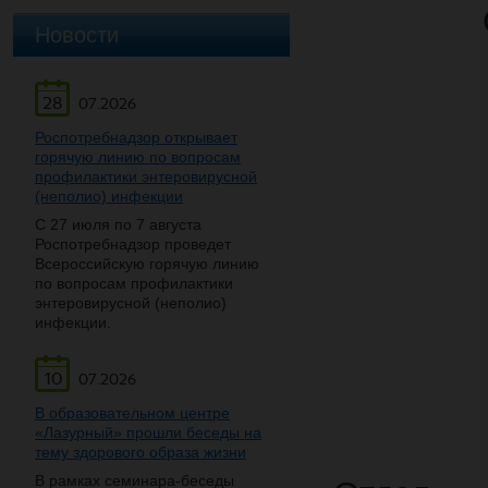
Новости
28
07.2026
Роспотребнадзор открывает
горячую линию по вопросам
профилактики энтеровирусной
(неполио) инфекции
С 27 июля по 7 августа
Роспотребнадзор проведет
Всероссийскую горячую линию
по вопросам профилактики
энтеровирусной (неполио)
инфекции.
10
07.2026
В образовательном центре
«Лазурный» прошли беседы на
тему здорового образа жизни
В рамках семинара-беседы