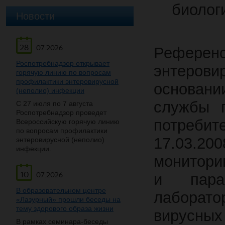
биолог
Новости
28
07.2026
Рефере
Роспотребнадзор открывает
энтеров
горячую линию по вопросам
профилактики энтеровирусной
основани
(неполио) инфекции
службы 
С 27 июля по 7 августа
Роспотребнадзор проведет
потребит
Всероссийскую горячую линию
по вопросам профилактики
17.03.20
энтеровирусной (неполио)
инфекции.
монитори
10
07.2026
и пара
В образовательном центре
лаборат
«Лазурный» прошли беседы на
тему здорового образа жизни
вирусны
В рамках семинара-беседы