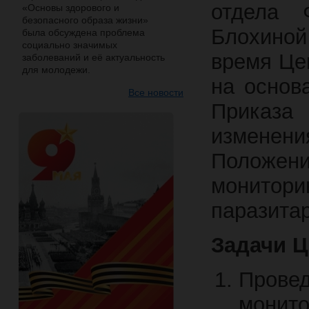
отдела 
«Основы здорового и
безопасного образа жизни»
Блохино
была обсуждена проблема
социально значимых
время Це
заболеваний и её актуальность
для молодежи.
на основ
Все новости
Приказа
изменен
Положе
монито
паразитар
Задачи Ц
Пров
монит