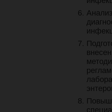
инфекц
Анал
диагно
инфекц
Подгот
внесе
мет
регл
лабора
энтеро
Повыш
специ