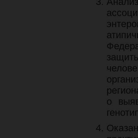
Анали
ассоц
энтер
атипи
Федер
защиты
челов
орга
регион
о выяв
геноти
Оказан