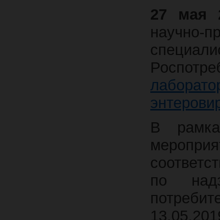
27 мая 
научно-
специал
Роспотре
лаборато
энтерови
В рамка
мероприя
соответс
по над
потребит
13.05.20