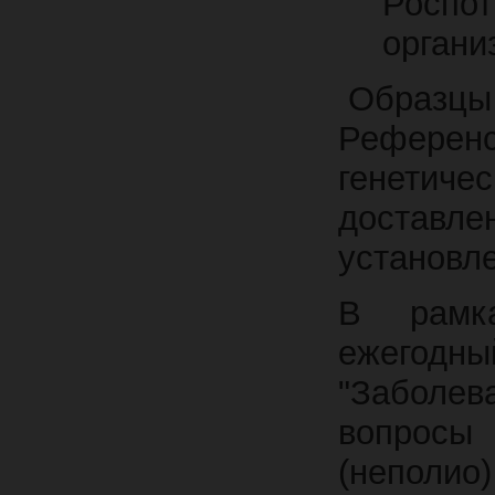
Росп
органи
Образцы 
Референс
генетиче
доставле
установл
В рамка
ежего
"Заболев
вопросы
(неполио)