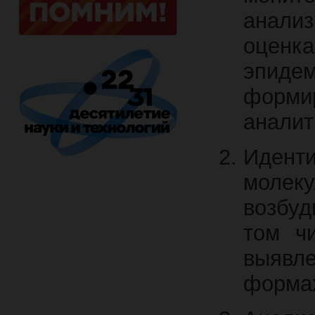
анали
оценка
эпид
форм
аналит
Иденти
молеку
возбуд
том ч
выявл
формах