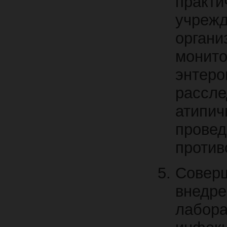
прак
учре
орга
монито
энте
расс
атипи
пров
против
Сове
внедр
лабора