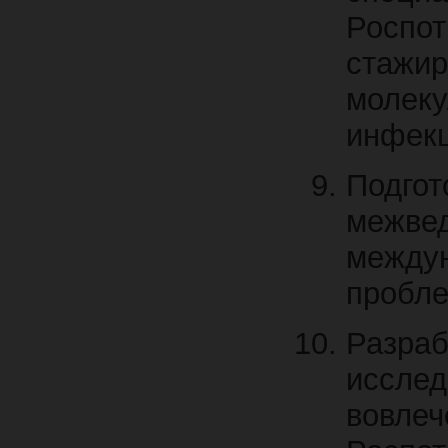
Роспот
стажир
молеку
инфекц
Подго
межве
между
пробле
Разр
иссле
вов