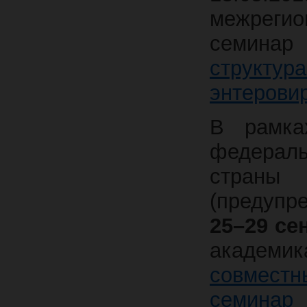
межреги
семин
структ
энтерови
В рамка
федерал
страны 
(предупр
25–29 сен
акаде
совместн
семинар