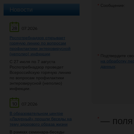
*
Сообщение:
Новости
28
07.2026
Роспотребнадзор открывает
горячую линию по вопросам
профилактики энтеровирусной
(неполио) инфекции
*
Подтвердите св
на обработку пе
С 27 июля по 7 августа
данных
:
Роспотребнадзор проведет
Всероссийскую горячую линию
по вопросам профилактики
энтеровирусной (неполио)
инфекции.
10
07.2026
В образовательном центре
— поля
*
«Лазурный» прошли беседы на
тему здорового образа жизни
В рамках семинара-беседы