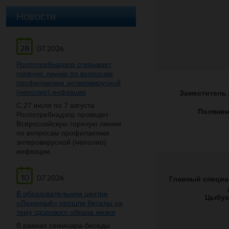
Новости
28
07.2026
Роспотребнадзор открывает
горячую линию по вопросам
профилактики энтеровирусной
(неполио) инфекции
Заместитель 
С 27 июля по 7 августа
Полянин
Роспотребнадзор проведет
Всероссийскую горячую линию
по вопросам профилактики
энтеровирусной (неполио)
инфекции.
10
07.2026
Главный специа
В образовательном центре
Цыбус
«Лазурный» прошли беседы на
тему здорового образа жизни
В рамках семинара-беседы