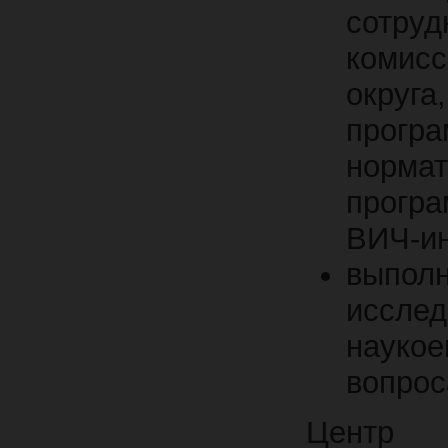
сотруд
комис
округ
прогр
норма
прогр
ВИЧ-и
выпо
иссл
науко
вопрос
Центр 