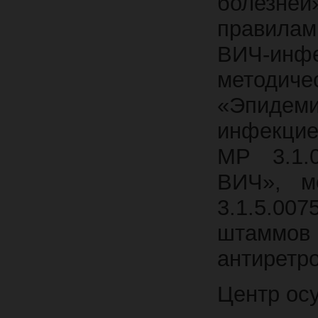
болезней
правилам
ВИЧ-инфе
методиче
«Эпидем
инфекцие
МР 3.1.
ВИЧ», м
3.1.5.00
штамм
антиретр
Центр ос