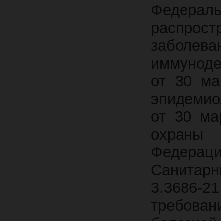
Федераль
распрос
заболе
иммуноде
от 30 ма
эпидемио
от 30 ма
охраны 
Федерац
Санитар
3.3686-2
требован