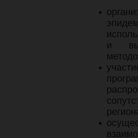
органи
эпид
исполь
и выс
методо
участ
програ
расп
сопутс
регион
осущ
взаим