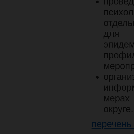
провед
психо
отдель
для и
эпиде
профил
меропр
органи
инфор
мерах
округе.
перечень