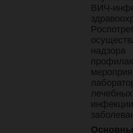
ВИЧ-инф
здраво
Роспотр
осуществ
надзо
профилак
мероприя
лаборат
лечебны
инфекц
заболева
Основные