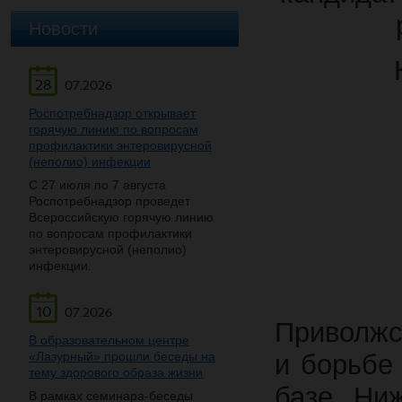
Новости
28
07.2026
Роспотребнадзор открывает
горячую линию по вопросам
профилактики энтеровирусной
(неполио) инфекции
С 27 июля по 7 августа
Роспотребнадзор проведет
Всероссийскую горячую линию
по вопросам профилактики
энтеровирусной (неполио)
инфекции.
10
07.2026
Приволжс
В образовательном центре
«Лазурный» прошли беседы на
и борьбе
тему здорового образа жизни
базе Ниж
В рамках семинара-беседы