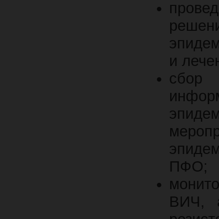
прове
реш
эпидем
и лече
сбор 
инфо
эпидем
мероп
эпидем
ПФО;
монит
ВИЧ, 