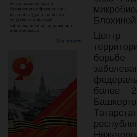
«Основы здорового и
микроби
безопасного образа жизни»
была обсуждена проблема
Блохиной
социально значимых
заболеваний и её актуальность
для молодежи.
Центр
Все новости
территор
борьбе
заболева
федерал
более 2
Башкор
Татарс
респуб
Нижегоро