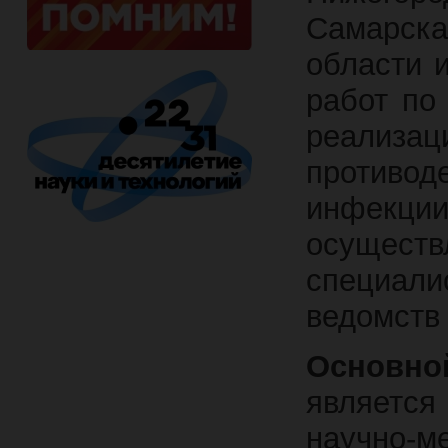
Самарск
области 
работ по
реализа
противо
инфекц
осущест
специал
ведомств
Основн
является
научно-м