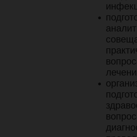
инфекц
подго
анали
сове
практи
вопро
лечени
органи
подго
здрав
вопро
диагно