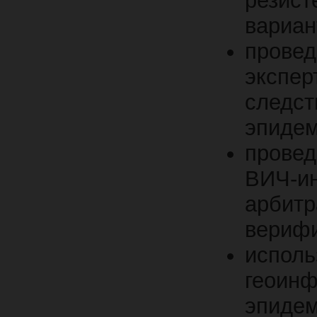
резист
вариан
прове
экспе
следс
эпидем
прове
ВИЧ-ин
арбит
верифи
исп
геои
эпиде