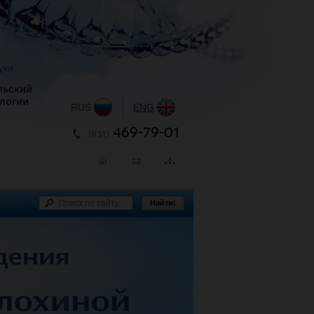
уки
льский
логии
RUS
|
ENG
469-79-01
(831)
Найти!