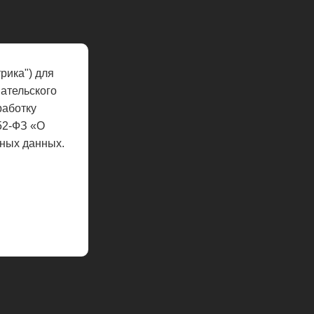
рика") для
ательского
работку
52-ФЗ «О
ных данных.