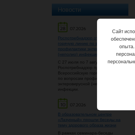
Новости
28
07.2026
Сайт испо
Роспотребнадзор открывает
обеспечен
горячую линию по вопросам
опыта.
профилактики энтеровирусной
персона
(неполио) инфекции
персональн
С 27 июля по 7 августа
Роспотребнадзор проведет
Всероссийскую горячую линию
по вопросам профилактики
энтеровирусной (неполио)
инфекции.
10
07.2026
В образовательном центре
«Лазурный» прошли беседы на
тему здорового образа жизни
В рамках семинара-беседы