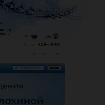
уки
льский
логии
RUS
|
ENG
469-79-01
(831)
Найти!