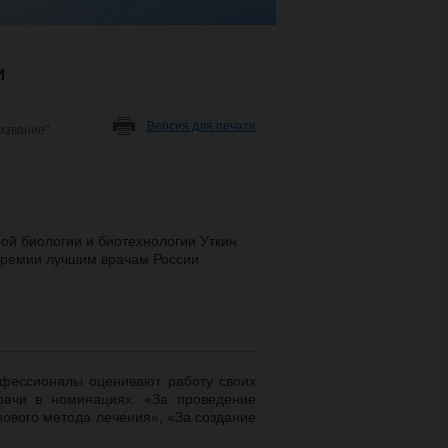
и
Версия для печати
извание"
й биологии и биотехнологии Уткин
премии лучшим врачам России
офессионалы оценивают работу своих
рачи в номинациях: «За проведение
нового метода лечения», «За создание