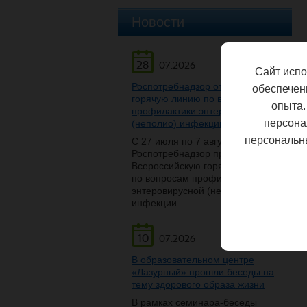
Новости
28
07.2026
Сайт испо
Роспотребнадзор открывает
обеспечен
горячую линию по вопросам
опыта.
профилактики энтеровирусной
персона
(неполио) инфекции
персональн
С 27 июля по 7 августа
Роспотребнадзор проведет
Всероссийскую горячую линию
по вопросам профилактики
энтеровирусной (неполио)
инфекции.
10
07.2026
В образовательном центре
«Лазурный» прошли беседы на
тему здорового образа жизни
В рамках семинара-беседы