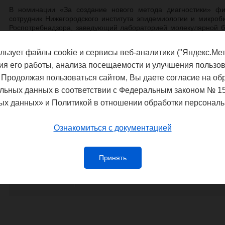
В номинации «За создание нового метода диагностики» фи
сотрудник Нижегородского института эпидемиологии и микроб
Роспотребнадзора, заведующий лабораторией молекулярной био
Олег Владимирович. Отмеченная работа посвящен
иммуноцитохимического исследования в формате биологическ
льзует файлы cookie и сервисы веб-аналитики ("Яндекс.Мет
клинической онкологии.
ия его работы, анализа посещаемости и улучшения пользов
Определение лауреатов пройдет в рамках церемонии на
 Продолжая пользоваться сайтом, Вы даете согласие на об
церемонии будет показана на Первом канале 18 июня 2017 года
льных данных в соответствии с Федеральным законом № 1
премия лучшим врачам России "Призвание"
ых данных» и Политикой в отношении обработки персональ
Ознакомиться с документацией
Федеральная служба по надзору в сф
благополучия
Принять
Управление Федеральной службы по
потребителей и благополучия чело