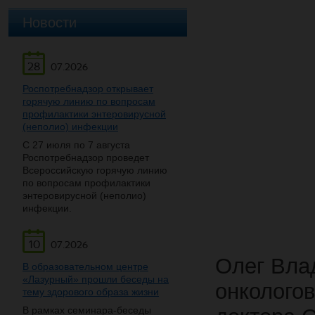
Новости
28
07.2026
Роспотребнадзор открывает
горячую линию по вопросам
профилактики энтеровирусной
(неполио) инфекции
С 27 июля по 7 августа
Роспотребнадзор проведет
Всероссийскую горячую линию
по вопросам профилактики
энтеровирусной (неполио)
инфекции.
10
07.2026
Олег Влад
В образовательном центре
«Лазурный» прошли беседы на
онкологов
тему здорового образа жизни
В рамках семинара-беседы