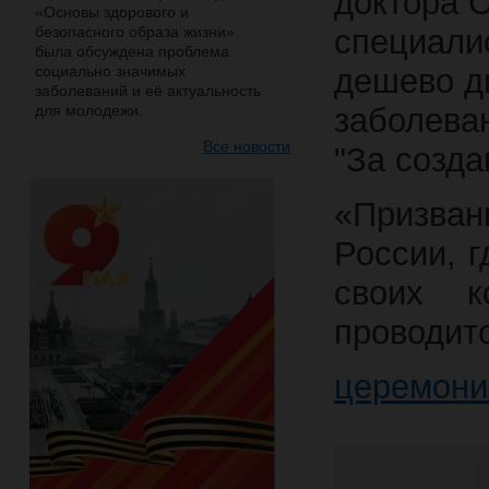
доктора 
«Основы здорового и
безопасного образа жизни»
специали
была обсуждена проблема
социально значимых
дешево д
заболеваний и её актуальность
для молодежи.
заболева
Все новости
"За созда
«Призван
России, 
своих к
проводитс
церемони