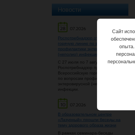
Новости
28
07.2026
Сайт испо
Роспотребнадзор открывает
обеспечен
горячую линию по вопросам
опыта.
профилактики энтеровирусной
персона
(неполио) инфекции
персональн
С 27 июля по 7 августа
Роспотребнадзор проведет
Всероссийскую горячую линию
по вопросам профилактики
энтеровирусной (неполио)
инфекции.
10
07.2026
В образовательном центре
«Лазурный» прошли беседы на
тему здорового образа жизни
В рамках семинара-беседы