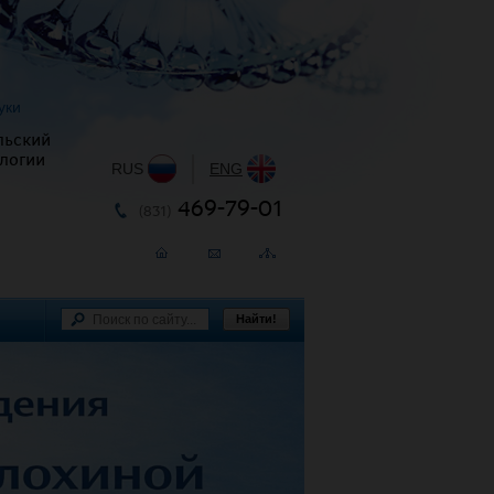
уки
льский
логии
RUS
|
ENG
469-79-01
(831)
Найти!