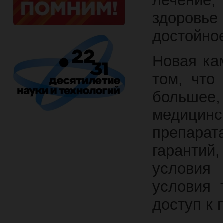
лечение,
здоровь
достойно
Новая ка
том, что
большее,
медицин
препара
гарантий
условия
условия 
доступ к 