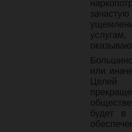
наркопот
зачасту
ущемлени
услугам
оказываю
Большинс
или инач
Целей у
прекраще
обществе
будет в 
обеспечен