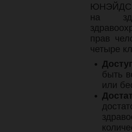
ЮНЭЙДС з
на здо
здравоох
прав чел
четыре к
Досту
быть в
или бе
Доста
дост
здра
количе