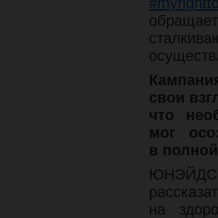
#myrigh
обращае
сталкив
осуществл
Кампани
свои взг
что нео
мог осо
в полной
ЮНЭЙДС
рассказ
на здоро