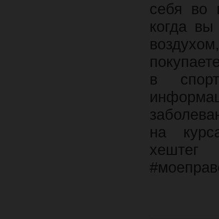
себя во 
когда вы
воздухо
покупае
в спорт
информа
заболева
на курса
хешт
#моеправ