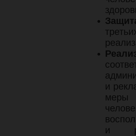
здоров
Защит
треть
реализ
Реали
соот
админи
и рекл
меры
челов
воспол
и ра