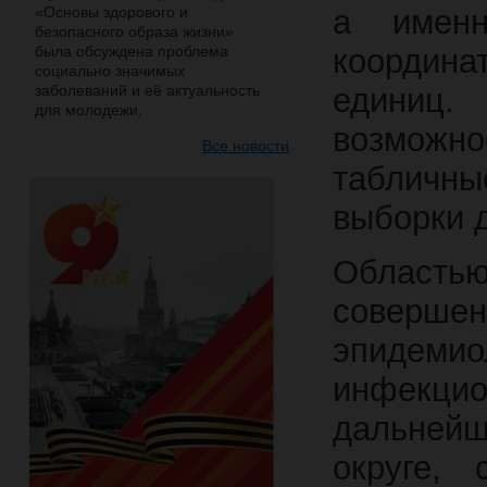
«Основы здорового и
а именн
безопасного образа жизни»
была обсуждена проблема
координ
социально значимых
заболеваний и её актуальность
единиц.
для молодежи.
возмож
Все новости
табличны
выборки 
Областью
совер
эпидемио
инфекци
дальней
округе, 