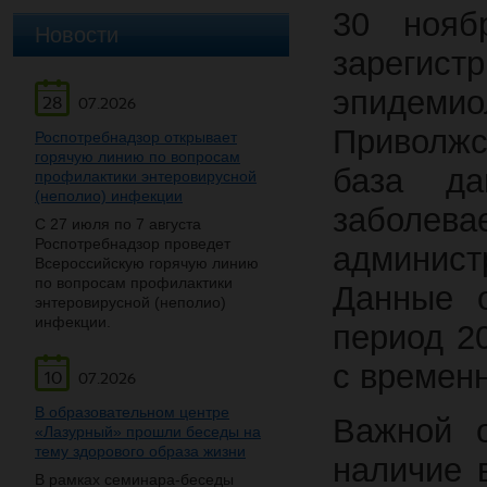
30 нояб
Новости
зарегист
эпидеми
28
07.2026
Приволжс
Роспотребнадзор открывает
горячую линию по вопросам
база да
профилактики энтеровирусной
(неполио) инфекции
заболев
С 27 июля по 7 августа
Роспотребнадзор проведет
админис
Всероссийскую горячую линию
по вопросам профилактики
Данные о
энтеровирусной (неполио)
инфекции.
период 2
с времен
10
07.2026
В образовательном центре
Важной о
«Лазурный» прошли беседы на
тему здорового образа жизни
наличие 
В рамках семинара-беседы