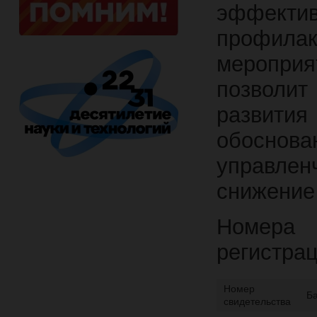
эффектив
профилак
меропри
позволит
развития
обосно
управлен
снижение
Номера 
регистрац
Номер
Б
свидетельства