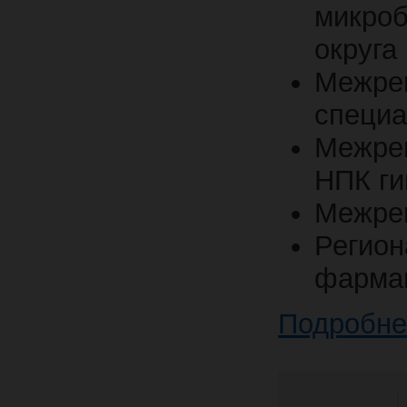
микроб
округа
Межре
специа
Межре
НПК ги
Межрег
Реги
фармац
Подробне