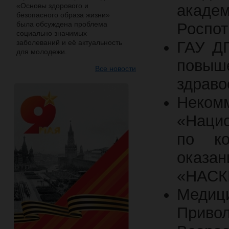
«Основы здорового и
ака
безопасного образа жизни»
была обсуждена проблема
Роспо
социально значимых
заболеваний и её актуальность
ГАУ ДП
для молодежи.
повыш
Все новости
здраво
Неко
«Наци
по ко
оказа
«НАСК
Медиц
Приво