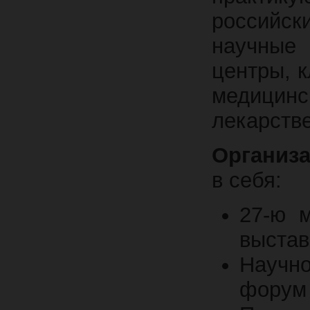
российс
научные
центры, к
медицинс
лекарстве
Организа
в себя:
27-ю 
выста
Научн
форум