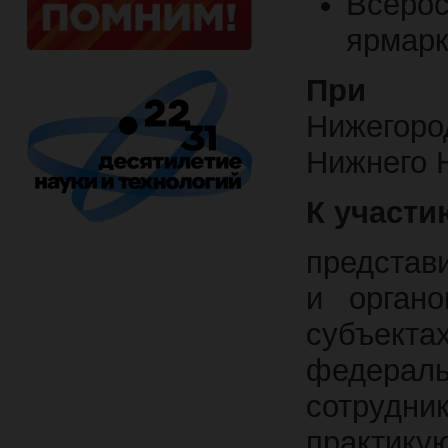
Всеро
ярмарк
При п
Нижегор
Нижнего 
К участ
представ
и органо
субъект
федерал
сотрудн
практик