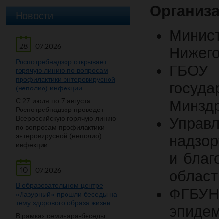
Организ
Новости
Мини
28
07.2026
Нижего
Роспотребнадзор открывает
ГБО
горячую линию по вопросам
профилактики энтеровирусной
госуд
(неполио) инфекции
С 27 июля по 7 августа
Минздр
Роспотребнадзор проведет
Всероссийскую горячую линию
Управ
по вопросам профилактики
энтеровирусной (неполио)
надзор
инфекции.
и благ
10
07.2026
област
В образовательном центре
ФГБ
«Лазурный» прошли беседы на
тему здорового образа жизни
эпиде
В рамках семинара-беседы