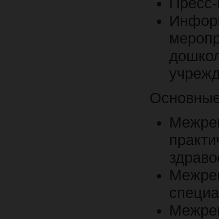
Пресс
Инфор
меропр
дошко
учреж
Основные
Меж
практи
здраво
Меж
специа
Межре