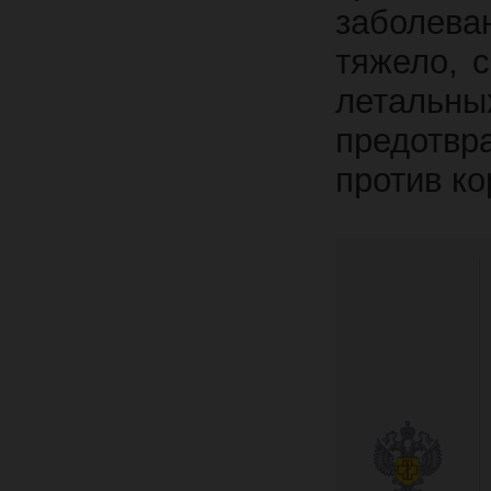
заболев
тяжело, 
летальн
предотв
против ко