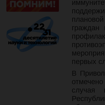
иммунит
поддерж
плановой
граждан 
профилак
противоэ
мероприя
первых с
В Привол
отмечено
случая 
Республ