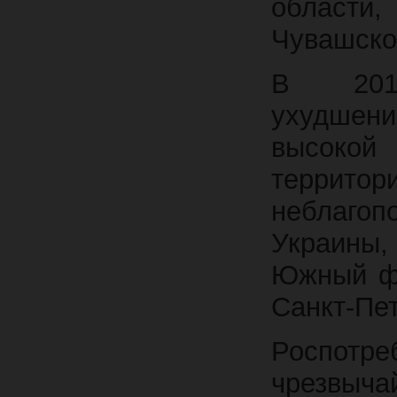
области
Чувашской
В 2019 
ухудшен
высоко
террит
неблаго
Украины, 
Южный фе
Санкт-Пет
Роспотр
чрезвыч