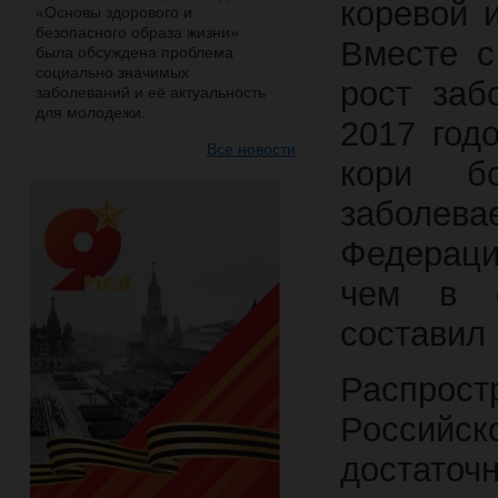
коревой 
«Основы здорового и
безопасного образа жизни»
Вместе с
была обсуждена проблема
социально значимых
рост заб
заболеваний и её актуальность
для молодежи.
2017 год
Все новости
кори бо
заболе
Федераци
чем в с
составил 
Распрос
Россий
достато