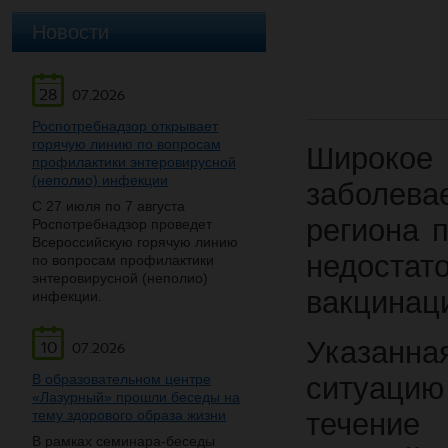
Новости
28
07.2026
Роспотребнадзор открывает
горячую линию по вопросам
Широко
профилактики энтеровирусной
(неполио) инфекции
заболева
С 27 июля по 7 августа
региона 
Роспотребнадзор проведет
Всероссийскую горячую линию
недоста
по вопросам профилактики
энтеровирусной (неполио)
вакцинаци
инфекции.
Указанна
10
07.2026
В образовательном центре
ситуацию
«Лазурный» прошли беседы на
тему здорового образа жизни
течение
В рамках семинара-беседы