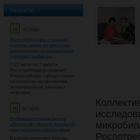
Новости
28
07.2026
Роспотребнадзор открывает
горячую линию по вопросам
профилактики энтеровирусной
(неполио) инфекции
С 27 июля по 7 августа
Роспотребнадзор проведет
Всероссийскую горячую линию
по вопросам профилактики
энтеровирусной (неполио)
инфекции.
Коллект
10
07.2026
исследов
В образовательном центре
микроби
«Лазурный» прошли беседы на
тему здорового образа жизни
Роспотре
В рамках семинара-беседы