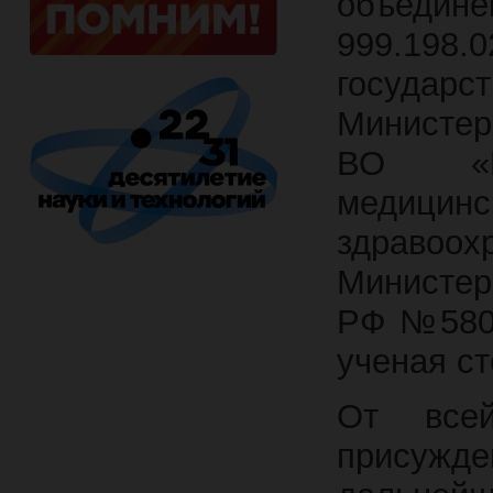
объедине
999.198
государс
Министер
ВО «Пр
медицин
здравоох
Министер
РФ №580/
ученая с
От все
присужд