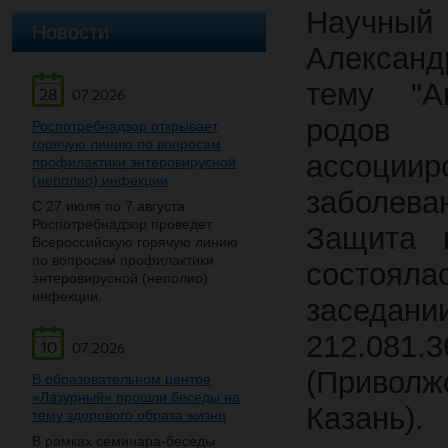
Научный
Новости
Алексан
тему "
А
28
07.2026
родов 
Роспотребнадзор открывает
горячую линию по вопросам
ассоци
профилактики энтеровирусной
(неполио) инфекции
заболев
С 27 июля по 7 августа
Роспотребнадзор проведет
Защита п
Всероссийскую горячую линию
по вопросам профилактики
состоял
энтеровирусной (неполио)
инфекции.
заседан
212.081
10
07.2026
(Приволж
В образовательном центре
«Лазурный» прошли беседы на
Казань).
тему здорового образа жизни
В рамках семинара-беседы