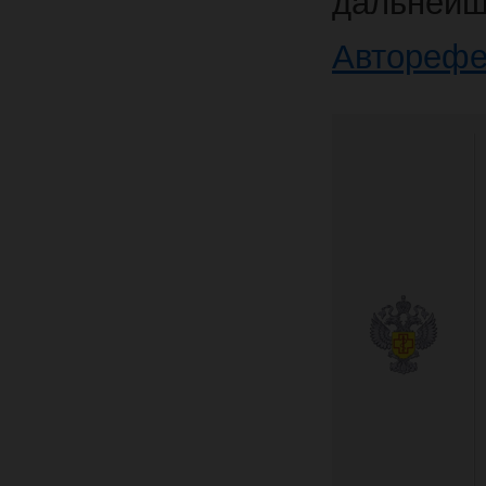
дальнейш
Авторефе