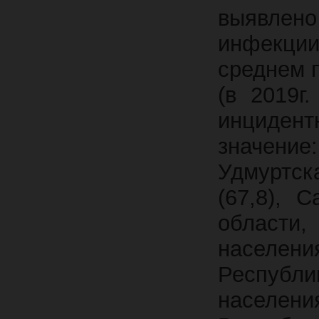
выявле
инфекци
среднем п
(в 2019г
инциден
значение
Удмуртск
(67,8), С
области,
населен
Республ
населени