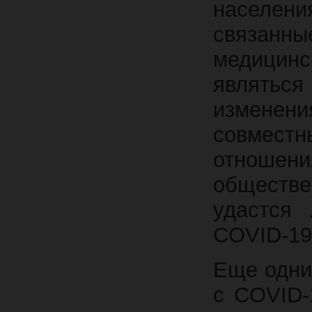
населени
связанн
медицин
являтьс
изменен
совмес
отношени
обществе
удастся
COVID-19
Еще одни
с COVID-