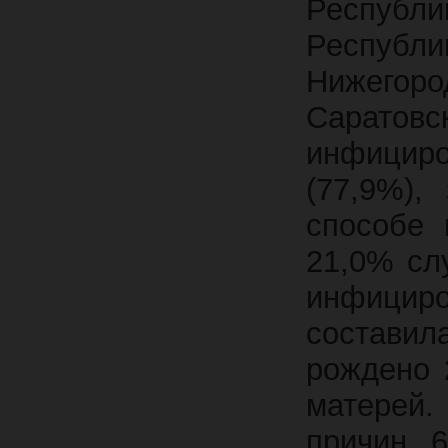
Республ
Республ
Нижегоро
Саратовс
инфициро
(77,9%),
способе 
21,0% слу
инфициро
составил
рождено 
матерей.
причин 6