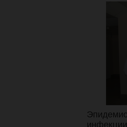
Эпидеми
инфекци