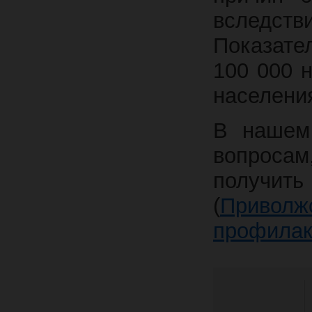
вследств
Показат
100 000 н
населения
В нашем
вопросам
получит
(
Приво
профилак