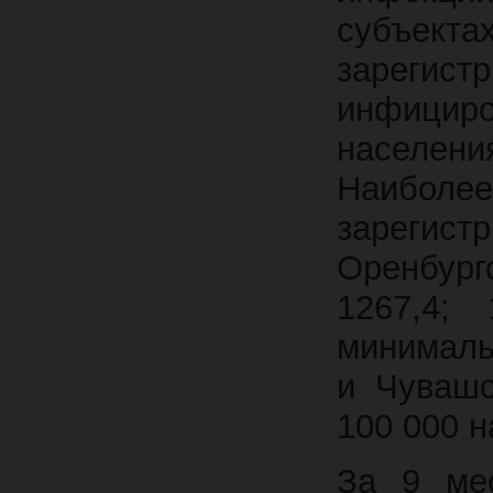
субъек
зареги
инфици
населени
Наиболе
зарегист
Оренбургс
1267,4; 
минималь
и Чувашс
100 000 н
За 9 ме