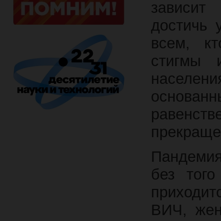
зависит
достичь 
всем, к
стигмы 
населе
основанн
равенс
прекраще
Пандемия
без того
приходит
ВИЧ, жен