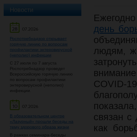
Новости
Ежегодн
день бо
28
07.2026
объединя
Роспотребнадзор открывает
горячую линию по вопросам
людям, ж
профилактики энтеровирусной
(неполио) инфекции
затрону
С 27 июля по 7 августа
Роспотребнадзор проведет
внимание
Всероссийскую горячую линию
по вопросам профилактики
COVID-
энтеровирусной (неполио)
инфекции.
благопол
показала
10
07.2026
связан с
В образовательном центре
«Лазурный» прошли беседы на
как борь
тему здорового образа жизни
В рамках семинара-беседы