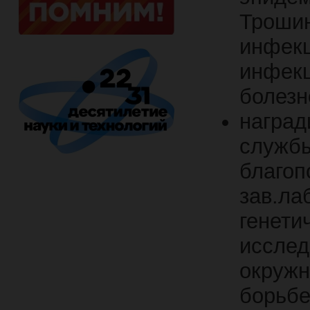
Трошин
инфекц
инфекц
болезн
наград
службы
благоп
зав.ла
генети
исслед
окружн
борьбе