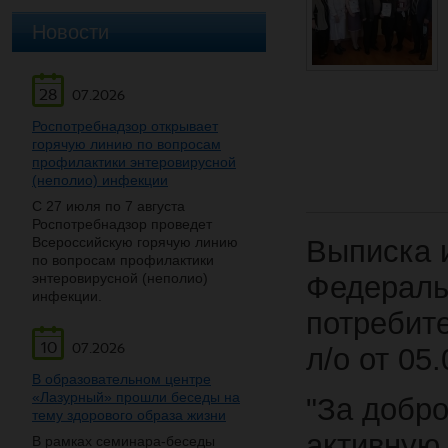
Новости
28
07.2026
Роспотребнадзор открывает
горячую линию по вопросам
профилактики энтеровирусной
(неполио) инфекции
С 27 июля по 7 августа
Роспотребнадзор проведет
Всероссийскую горячую линию
Выписка 
по вопросам профилактики
энтеровирусной (неполио)
Федераль
инфекции.
потребит
10
07.2026
л/о от 05.
В образовательном центре
«Лазурный» прошли беседы на
"За добро
тему здорового образа жизни
активную 
В рамках семинара-беседы