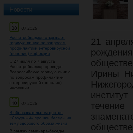
Новости
28
07.2026
Роспотребнадзор открывает
21 апрел
горячую линию по вопросам
профилактики энтеровирусной
рожден
(неполио) инфекции
обществ
С 27 июля по 7 августа
Роспотребнадзор проведет
Ирины Ни
Всероссийскую горячую линию
по вопросам профилактики
Нижегор
энтеровирусной (неполио)
инфекции.
институт
10
течени
07.2026
В образовательном центре
знаменат
«Лазурный» прошли беседы на
тему здорового образа жизни
обществе
В рамках семинара-беседы