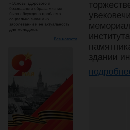
торже
«Основы здорового и
безопасного образа жизни»
увековеч
была обсуждена проблема
социально значимых
мемориа
заболеваний и её актуальность
для молодежи.
институт
Все новости
памятни
здании ин
подробне