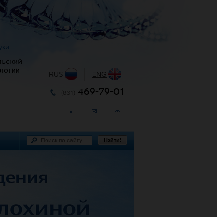
уки
льский
логии
RUS
|
ENG
469-79-01
(831)
Найти!