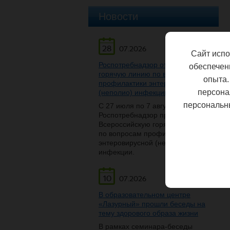
Новости
28
07.2026
Сайт испо
Роспотребнадзор открывает
обеспечен
горячую линию по вопросам
опыта.
профилактики энтеровирусной
персона
(неполио) инфекции
персональн
С 27 июля по 7 августа
Роспотребнадзор проведет
Всероссийскую горячую линию
по вопросам профилактики
энтеровирусной (неполио)
инфекции.
10
07.2026
В образовательном центре
«Лазурный» прошли беседы на
тему здорового образа жизни
В рамках семинара-беседы