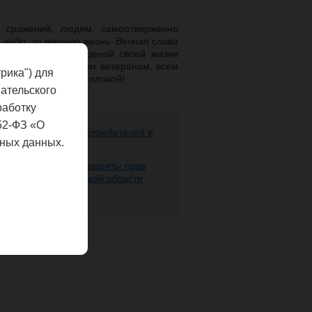
 сражений, людям, самоотверженно
е небо, за мирную жизнь. Вечная слава
перед всеми, кто ценой своей жизни
елаем нашим дорогим ветеранам, всем
рика") для
 мирного неба над головой!
ательского
работку
52-ФЗ «О
ере защиты прав потребителей и
ных данных.
 человека
 надзору в сфере защиты прав
века по Нижегородской области