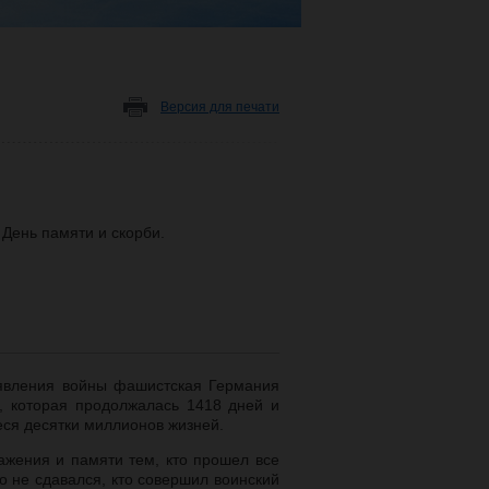
Версия для печати
 День памяти и скорби.
ъявления войны фашистская Германия
, которая продолжалась 1418 дней и
еся десятки миллионов жизней.
ажения и памяти тем, кто прошел все
о не сдавался, кто совершил воинский