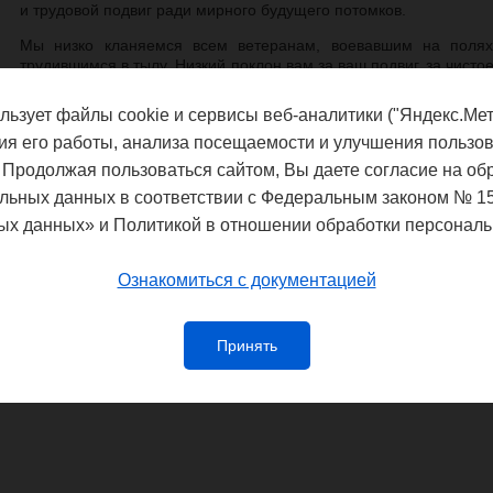
и трудовой подвиг ради мирного будущего потомков.
Мы низко кланяемся всем ветеранам, воевавшим на полях
трудившимся в тылу. Низкий поклон вам за ваш подвиг, за чисто
героям, павшим в боях за Родину! Мы в неоплатном долгу 
отстоял свободу и независимость Родины. От всего сердца ж
льзует файлы cookie и сервисы веб-аналитики ("Яндекс.Мет
россиянам здоровья, семейного счастья, благополучия, добра и
ия его работы, анализа посещаемости и улучшения пользов
 Продолжая пользоваться сайтом, Вы даете согласие на об
льных данных в соответствии с Федеральным законом № 1
Федеральная служба по надзору в сф
ых данных» и Политикой в отношении обработки персональ
благополучия
Управление Федеральной службы по
Ознакомиться с документацией
потребителей и благополучия чело
Принять