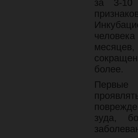
за 3-10
признако
Инкубац
человека
месяце
сокращени
более.
Первые
проявлят
поврежде
зуда, б
заболев