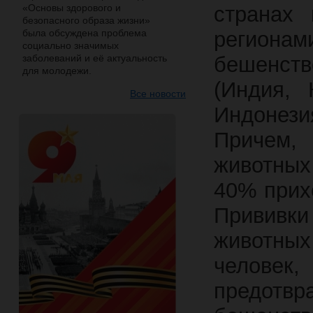
«Основы здорового и
странах 
безопасного образа жизни»
была обсуждена проблема
регион
социально значимых
заболеваний и её актуальность
бешенст
для молодежи.
(Индия, 
Все новости
Индонез
Причем,
животных
40% прихо
Прививк
животны
челове
предотвр