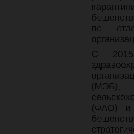
каранти
бешенств
по отл
организац
С 2015
здраво
организ
(МЭБ)
сельско
(ФАО) и
бешенств
стратег