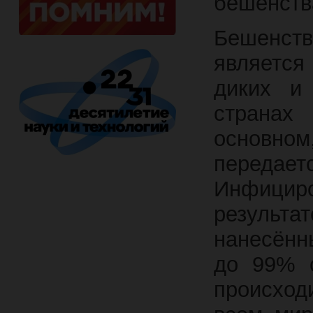
бешенств
Бешенств
являетс
диких и
странах
основном,
передае
Инфициро
результа
нанесённ
до 99% 
происход