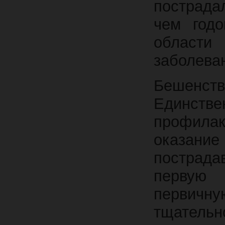
пострада
чем год
области
заболева
Бешенств
Единств
профила
оказани
пострад
первую 
первичн
тщательн