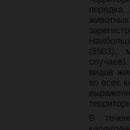
порядка 
животных
зарегист
Наибольш
(5503),
случаев)
видов жи
во всех 
выраженн
территор
В течен
карант