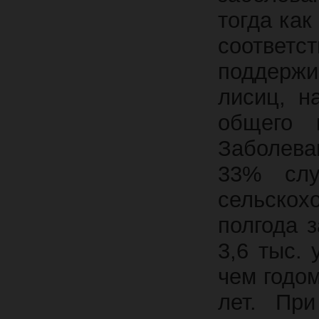
тогда как
соответс
поддерж
лисиц, н
общего 
Заболева
33% слу
сельско
полгода 
3,6 тыс.
чем годом
лет. Пр