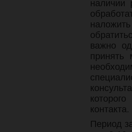
наличии 
обработа
наложить
обратить
важно од
принять 
необхо
специал
консульт
которог
контакта.
Период з