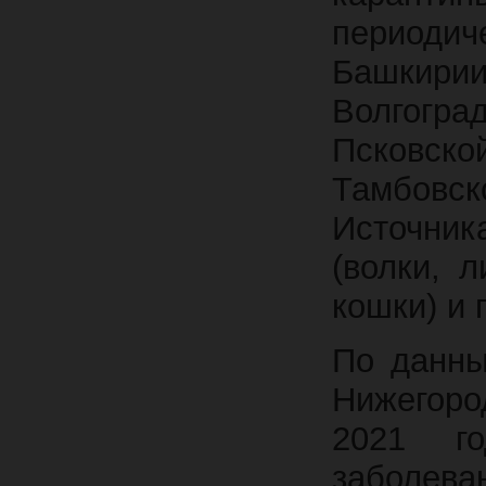
периоди
Башкири
Волгогр
Псковск
Тамбовск
Источник
(волки, 
кошки) и 
По данны
Нижегоро
2021 го
заболев