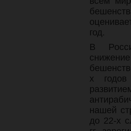
всем мир
бешенст
оценивае
год.
В Росси
снижени
бешенств
х годов
развити
антираби
нашей ст
до 22-х 