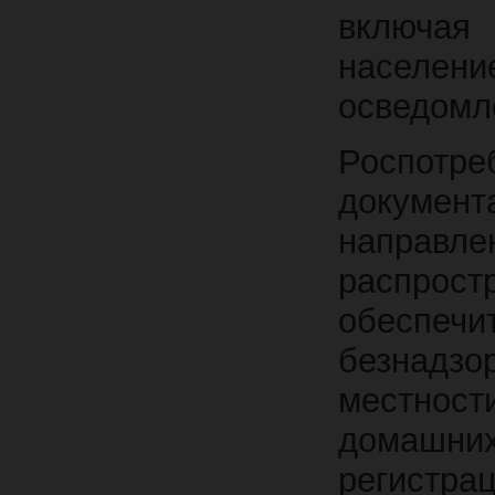
включа
населе
осведомл
Роспотре
документ
напра
распрос
обеспеч
безнадзо
местност
домашни
регистр