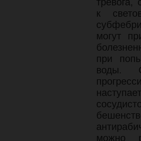
тревога,
к свето
субфебри
могут пр
болезнен
при попы
воды. 
прогресс
наступае
сосудис
бешенст
антираби
можно 