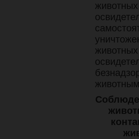
животных
освидет
самост
уничтоже
живот
освидете
безнадз
животны
Соблюде
живот
конта
жи