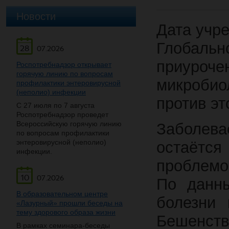
Новости
Дата учре
Глобальн
28
07.2026
приуроч
Роспотребнадзор открывает
горячую линию по вопросам
микробио
профилактики энтеровирусной
(неполио) инфекции
против эт
С 27 июля по 7 августа
Роспотребнадзор проведет
Всероссийскую горячую линию
Заболев
по вопросам профилактики
энтеровирусной (неполио)
остаётс
инфекции.
проблемо
10
07.2026
По данн
В образовательном центре
болезни 
«Лазурный» прошли беседы на
тему здорового образа жизни
Бешенств
В рамках семинара-беседы