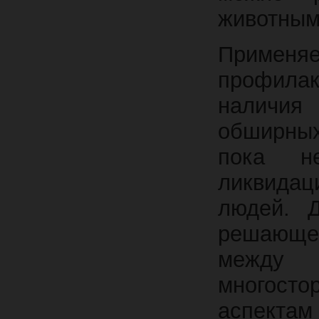
животны
Примен
профила
наличия
обширных
пока н
ликвидац
людей. 
решающе
между
многост
аспекта