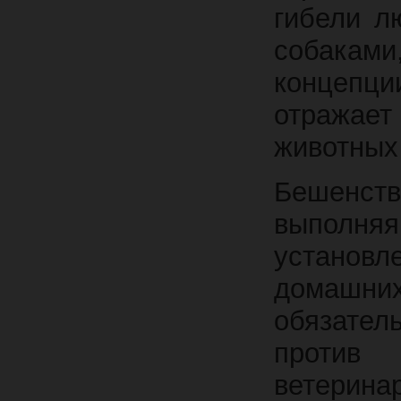
гибели л
собаками
концепц
отражает
животных
Бешенст
выполня
устано
домашн
обязател
против
ветерин