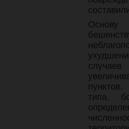
составили
Основу 
бешенств
неблагоп
ухудшени
случаев 
увеличи
пунктов.
типа, б
определе
численн
территор