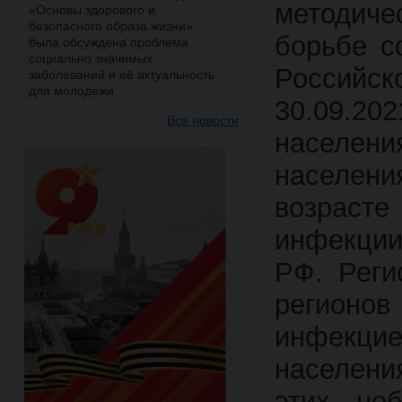
методич
«Основы здорового и
безопасного образа жизни»
борьбе с
была обсуждена проблема
социально значимых
Российс
заболеваний и её актуальность
для молодежи.
30.09.2
Все новости
населен
населен
возраст
инфекции
РФ. Реги
регионо
инфекцие
населения
этих неб