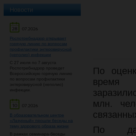
Новости
28
07.2026
Роспотребнадзор открывает
горячую линию по вопросам
профилактики энтеровирусной
(неполио) инфекции
С 27 июля по 7 августа
Роспотребнадзор проведет
По оцен
Всероссийскую горячую линию
по вопросам профилактики
время 
энтеровирусной (неполио)
инфекции.
заразили
млн. чел
10
07.2026
связанны
В образовательном центре
«Лазурный» прошли беседы на
тему здорового образа жизни
По дан
В рамках семинара-беседы