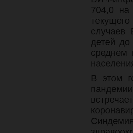
704,0 на
текущего
случаев 
детей до
среднем 
населени
В этом г
пандеми
встречае
корона
Синдеми
здравоо