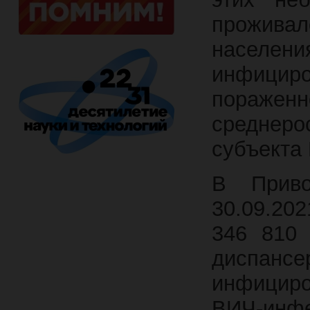
проживал
населе
инфици
пораженн
среднер
субъекта
В Приво
30.09.20
346 810 
диспан
инфицир
ВИЧ-инфе