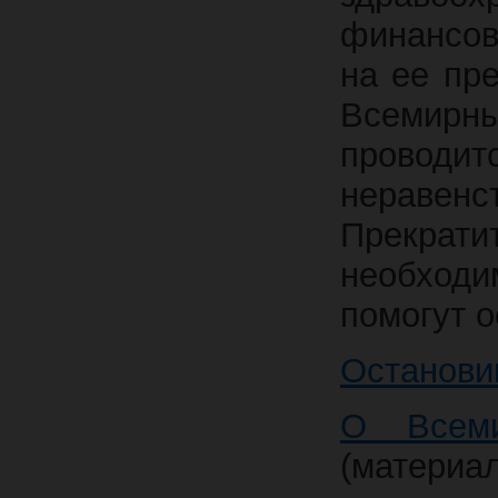
финансов
на ее пр
Всемир
проводи
нераве
Прекрат
необходи
помогут 
Останови
О Всем
(материал