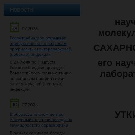
Новости
нау
28
07.2026
молекул
Роспотребнадзор открывает
горячую линию по вопросам
САХАРН
профилактики энтеровирусной
(неполио) инфекции
его нау
С 27 июля по 7 августа
Роспотребнадзор проведет
лабора
Всероссийскую горячую линию
по вопросам профилактики
энтеровирусной (неполио)
инфекции.
10
07.2026
УТК
В образовательном центре
«Лазурный» прошли беседы на
тему здорового образа жизни
В рамках семинара-беседы