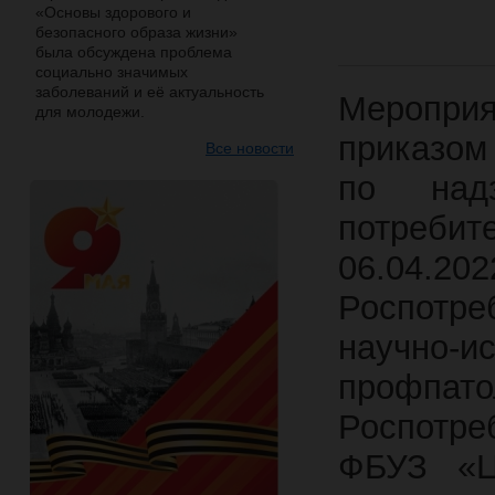
«Основы здорового и
безопасного образа жизни»
была обсуждена проблема
социально значимых
заболеваний и её актуальность
Меропри
для молодежи.
приказом
Все новости
по над
потребит
06.04.20
Роспотр
научно-и
профп
Роспотре
ФБУЗ «Ц