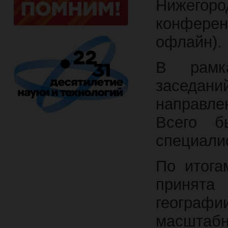
Нижего
конфере
офлайн).
В рамк
заседа
направл
Всего б
специали
По итога
принята
географ
масшта