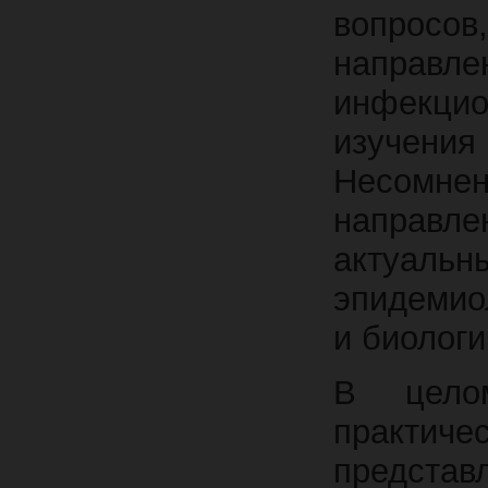
вопрос
направле
инфекцио
изучени
Несомне
направле
актуальн
эпидемио
и биологи
В целом
практич
представ