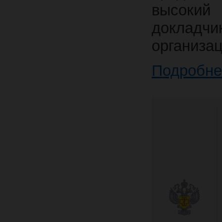
высоки
докладч
организа
Подробне