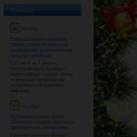
Новости
28
07.2026
Роспотребнадзор открывает
горячую линию по вопросам
профилактики энтеровирусной
(неполио) инфекции
С 27 июля по 7 августа
Роспотребнадзор проведет
Всероссийскую горячую линию
по вопросам профилактики
энтеровирусной (неполио)
инфекции.
10
07.2026
В образовательном центре
«Лазурный» прошли беседы на
тему здорового образа жизни
В рамках семинара-беседы