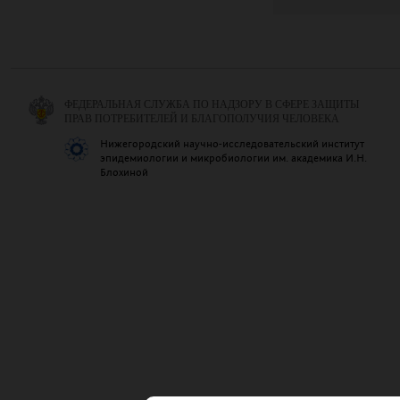
ФЕДЕРАЛЬНАЯ СЛУЖБА ПО НАДЗОРУ В СФЕРЕ ЗАЩИТЫ
ПРАВ ПОТРЕБИТЕЛЕЙ И БЛАГОПОЛУЧИЯ ЧЕЛОВЕКА
Нижегородский научно-исследовательский институт
эпидемиологии и микробиологии им. академика И.Н.
Блохиной