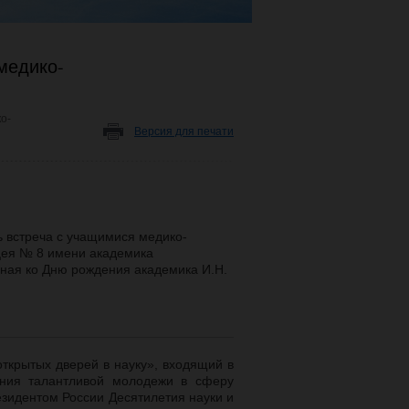
медико-
о-
Версия для печати
сь встреча с учащимися медико-
цея № 8 имени академика
ная ко Дню рождения академика И.Н.
ткрытых дверей в науку»,
входящий в
ения талантливой молодежи в сферу
зидентом России Десятилетия науки и