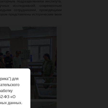
ораторным подразделениям института,
учных исследований, современным
одыми сотрудниками, проводящими
тором представлены исторические вехи
рика") для
ательского
работку
52-ФЗ «О
ных данных.