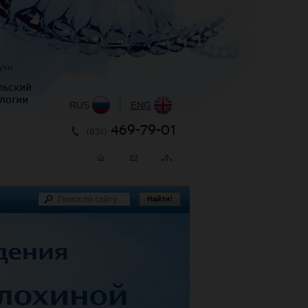
уки
льский
логии
RUS
|
ENG
469-79-01
(831)
Найти!