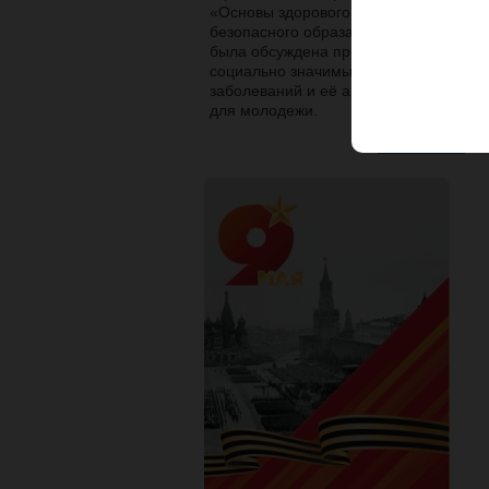
«Основы здорового и
безопасного образа жизни»
была обсуждена проблема
социально значимых
заболеваний и её актуальность
для молодежи.
Все новости