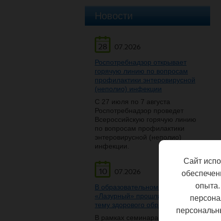
Новости
28
07.2026
Роспотребнадзор открывает
горячую линию по вопросам
профилактики энтеровирусной
(неполио) инфекции
С 27 июля по 7 августа
Роспотребнадзор проведет
Всероссийскую горячую линию
по вопросам профилактики
энтеровирусной (неполио)
инфекции.
Сайт испо
10
07.2026
обеспечен
опыта.
В образовательном центре
«Лазурный» прошли беседы на
персона
тему здорового образа жизни
персональн
В рамках семинара-беседы