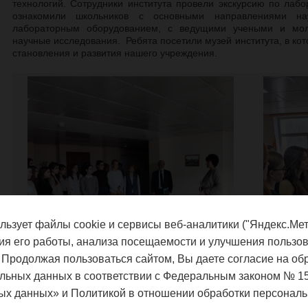
технологий. Сотрудники института провели экскурсию по лаб
ознакомили школьников с основными направлениями на
лабораторным оборудованием, с ведущими учеными и мол
научные исследования. Ребята
посетили музей института, в ко
становления и развития нашего учреждения.
льзует файлы cookie и сервисы веб-аналитики ("Яндекс.Мет
ия его работы, анализа посещаемости и улучшения пользов
 Продолжая пользоваться сайтом, Вы даете согласие на об
льных данных в соответствии с Федеральным законом № 1
ых данных» и Политикой в отношении обработки персональ