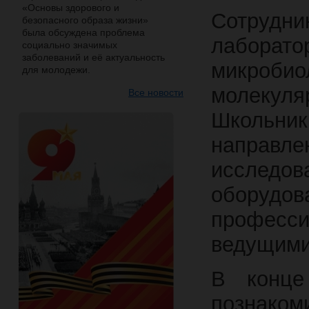
«Основы здорового и
Сотрудни
безопасного образа жизни»
была обсуждена проблема
лабора
социально значимых
заболеваний и её актуальность
микробио
для молодежи.
молекул
Все новости
Школьни
направ
исследо
оборудо
професс
ведущими
В конце
познако