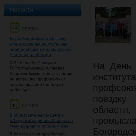
Новости
28
07.2026
Роспотребнадзор открывает
горячую линию по вопросам
профилактики энтеровирусной
(неполио) инфекции
С 27 июля по 7 августа
На День 
Роспотребнадзор проведет
Всероссийскую горячую линию
институт
по вопросам профилактики
энтеровирусной (неполио)
профсою
инфекции.
поездку
10
07.2026
области
В образовательном центре
промысла
«Лазурный» прошли беседы на
тему здорового образа жизни
Богородс
В рамках семинара-беседы