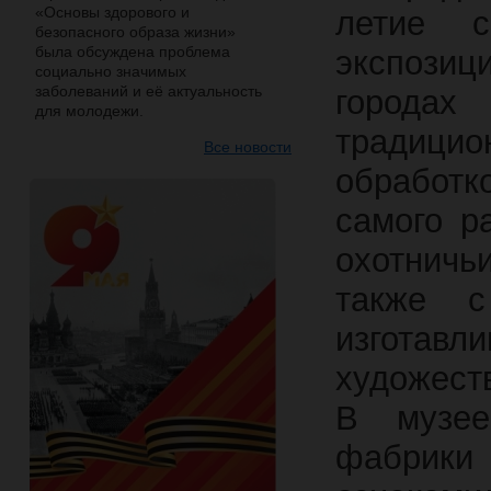
«Основы здорового и
летие с
безопасного образа жизни»
была обсуждена проблема
экспозиц
социально значимых
заболеваний и её актуальность
городах
для молодежи.
традицио
Все новости
обработк
самого р
охотнич
также с
изготав
художест
В музее
фабрики 