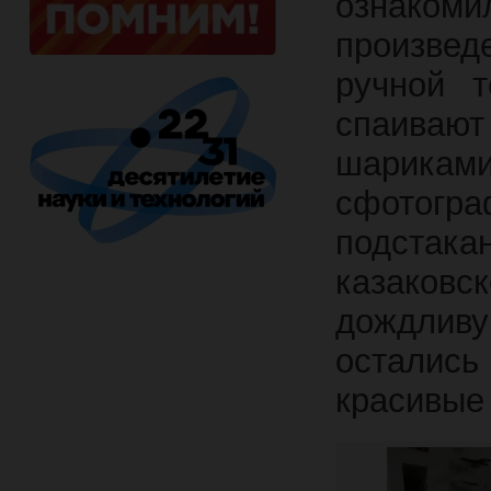
ознак
произве
ручной т
спаивают
шарикам
сфотогр
подстака
казаков
дождлив
остались
красивые