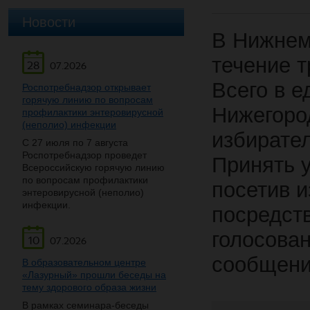
Новости
В Нижнем
течение т
28
07.2026
Всего в е
Роспотребнадзор открывает
горячую линию по вопросам
Нижегоро
профилактики энтеровирусной
(неполио) инфекции
избирате
С 27 июля по 7 августа
Роспотребнадзор проведет
Принять у
Всероссийскую горячую линию
по вопросам профилактики
посетив и
энтеровирусной (неполио)
инфекции.
посредст
голосова
10
07.2026
сообщени
В образовательном центре
«Лазурный» прошли беседы на
тему здорового образа жизни
В рамках семинара-беседы