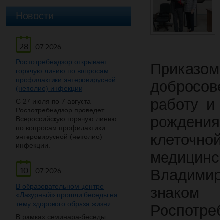
Новости
28
07.2026
Роспотребнадзор открывает
Приказом
горячую линию по вопросам
профилактики энтеровирусной
добросов
(неполио) инфекции
работу и
С 27 июля по 7 августа
Роспотребнадзор проведет
рожден
Всероссийскую горячую линию
по вопросам профилактики
клеточно
энтеровирусной (неполио)
инфекции.
медицин
10
Владими
07.2026
В образовательном центре
знако
«Лазурный» прошли беседы на
тему здорового образа жизни
Роспотре
В рамках семинара-беседы