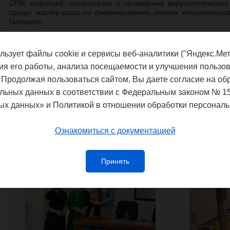
СРВ) инфекций, организации и проведения вирусологически
среды; мастер-класс по секвенированию генома энтеровирусов
Nanopore.
В работе семинара с вьетнамской стороны приняли участие 2
Южного отделений Совместного Российско-Вьетнамского Тропи
льзует файлы cookie и сервисы веб-аналитики ("Яндекс.Мет
технологического центра (г. Ханой и г. Хошимин). С российской 
провели сотрудники ФБУН ННИИЭМ им. академика И.Н. Бл
ия его работы, анализа посещаемости и улучшения пользов
специалисты референс-центра ВОЗ по надзору за п
 Продолжая пользоваться сайтом, Вы даете согласие на об
им. М.П. Чумакова РАН», г. Москва), Субнациональной лабора
льных данных в соответствии с Федеральным законом № 1
острых вялых параличей (ФБУН НИИЭМ имени Пастера, г. Санкт
ых данных» и Политикой в отношении обработки персональ
Ознакомиться с документацией
Принять