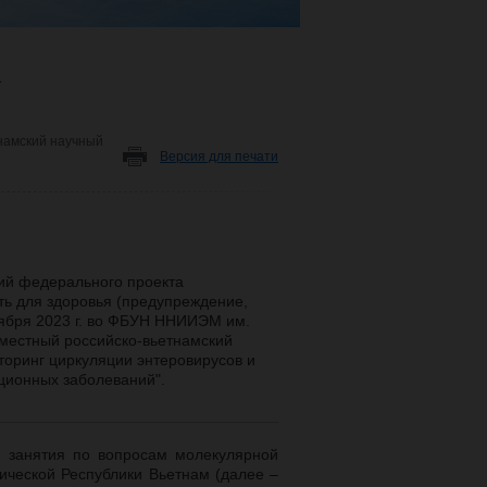
-
тнамский научный
Версия для печати
ий федерального проекта
ь для здоровья (предупреждение,
тября 2023 г. во ФБУН ННИИЭМ им.
вместный российско-вьетнамский
оринг циркуляции энтеровирусов и
ционных заболеваний".
е занятия по вопросам молекулярной
тической Республики Вьетнам (далее –