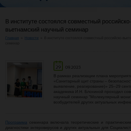
В институте состоялся совместный российско
вьетнамский научный семинар
Главная
»
Новости
»
В институте состоялся совместный российско-вье
семинар
29
09.2023
В рамках реализации плана мероприят
«Санитарный щит страны – безопасност
выявление, реагирование)» 25–29 сен
академика И.Н. Блохиной проходил со
научный семинар "Молекулярный монит
возбудителей других актуальных инфек
Программа
семинара включала теоретические и практически
диагностики энтеровирусов и других актуальных для Социалис