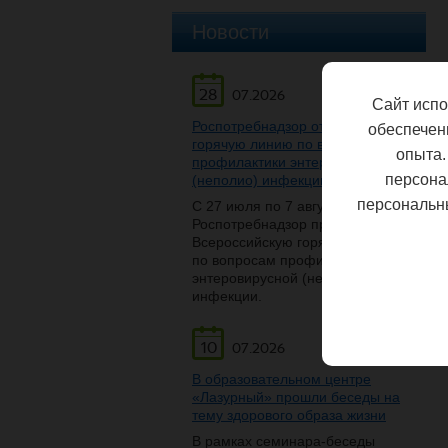
Новости
28
07.2026
Сайт испо
Роспотребнадзор открывает
обеспечен
горячую линию по вопросам
опыта.
профилактики энтеровирусной
персона
(неполио) инфекции
персональн
С 27 июля по 7 августа
Роспотребнадзор проведет
Всероссийскую горячую линию
по вопросам профилактики
энтеровирусной (неполио)
инфекции.
10
07.2026
В образовательном центре
«Лазурный» прошли беседы на
тему здорового образа жизни
В рамках семинара-беседы