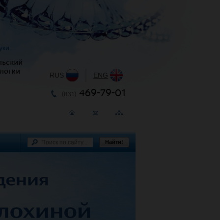
уки
льский
логии
RUS
|
ENG
469-79-01
(831)
Найти!