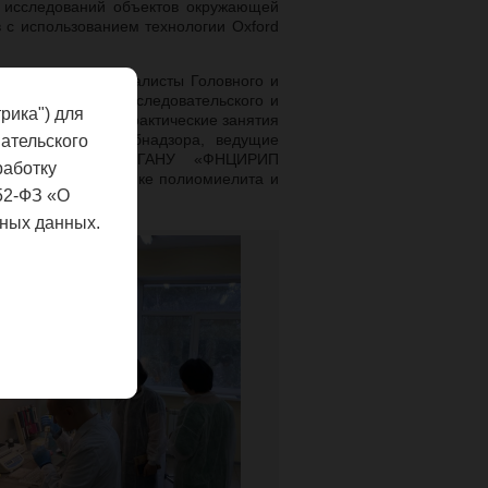
х исследований объектов окружающей
 с использованием технологии Oxford
 человека – специалисты Головного и
ческого научно-исследовательского и
рика") для
стороны лекции и практические занятия
охиной Роспотребнадзора, ведущие
ательского
олиомиелитом (ФГАНУ «ФНЦИРИП
работку
тории по диагностике полиомиелита и
52-ФЗ «О
-Петербург).
ных данных.