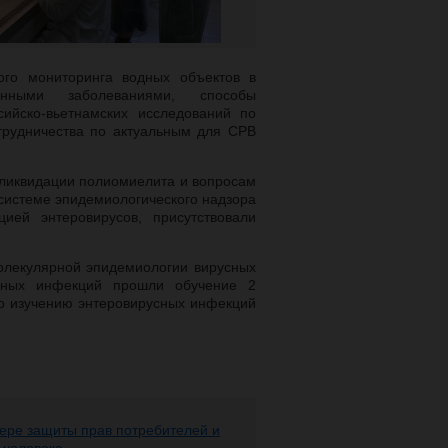
ого мониторинга водных объектов в
нными заболеваниями, способы
сийско-вьетнамских исследований по
трудничества по актуальным для СРВ
ликвидации полиомиелита и вопросам
 системе эпидемиологического надзора
ией энтеровирусов, присутствовали
олекулярной эпидемиологии вирусных
сных инфекций прошли обучение 2
по изучению энтеровирусных инфекций
ере защиты прав потребителей и