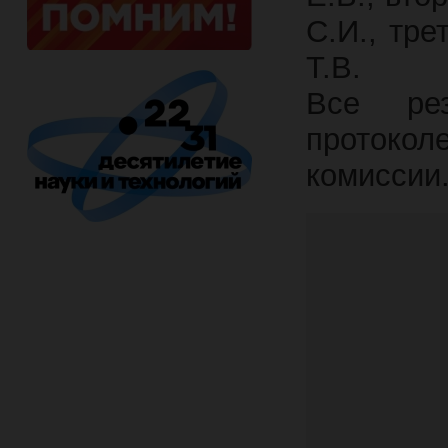
С.И., тр
Т.В.
Все рез
протокол
комиссии