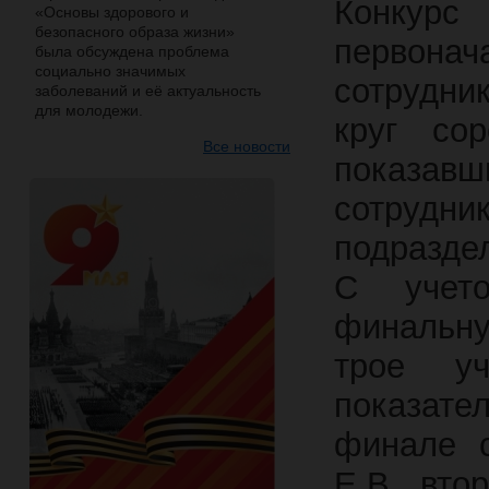
Конкурс
«Основы здорового и
безопасного образа жизни»
первонач
была обсуждена проблема
социально значимых
сотрудни
заболеваний и её актуальность
для молодежи.
круг со
Все новости
показав
сотруд
подразде
С учето
финальну
трое уч
показате
финале с
Е.В., вт