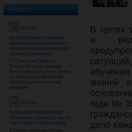
Новости
В целях 
28
07.2026
Роспотребнадзор открывает
и веде
горячую линию по вопросам
профилактики энтеровирусной
предупре
(неполио) инфекции
ситуаци
С 27 июля по 7 августа
Роспотребнадзор проведет
обучения
Всероссийскую горячую линию
по вопросам профилактики
знаний в
энтеровирусной (неполио)
инфекции.
основани
года № 3
10
07.2026
гражданс
В образовательном центре
«Лазурный» прошли беседы на
дело кажд
тему здорового образа жизни
В рамках семинара-беседы