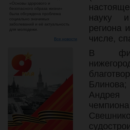
«Основы здорового и
настояще
безопасного образа жизни»
была обсуждена проблема
науку и
социально значимых
заболеваний и её актуальность
региона 
для молодежи.
числе, сп
Все новости
В фил
нижего
благотво
Блинова
Андрея 
чемпиона
Свешник
судостро