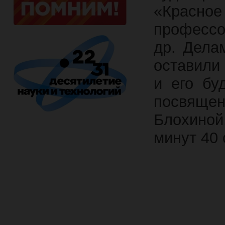
«Красн
профессо
др. Дела
оставили
и его бу
посвяще
Блохино
минут 40 