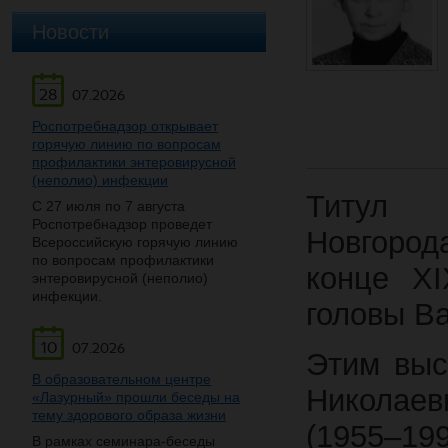
Новости
28
07.2026
Роспотребнадзор открывает
горячую линию по вопросам
профилактики энтеровирусной
(неполио) инфекции
Титул 
С 27 июля по 7 августа
Роспотребнадзор проведет
Новгород
Всероссийскую горячую линию
по вопросам профилактики
конце XI
энтеровирусной (неполио)
инфекции.
головы В
10
07.2026
Этим выс
В образовательном центре
Николае
«Лазурный» прошли беседы на
тему здорового образа жизни
(1955–199
В рамках семинара-беседы