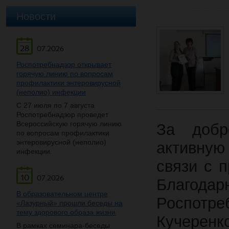
Новости
28
07.2026
Роспотребнадзор открывает
горячую линию по вопросам
профилактики энтеровирусной
(неполио) инфекции
С 27 июля по 7 августа
Роспотребнадзор проведет
Всероссийскую горячую линию
За добр
по вопросам профилактики
энтеровирусной (неполио)
активную
инфекции.
связи с 
10
07.2026
Благода
В образовательном центре
Роспотре
«Лазурный» прошли беседы на
тему здорового образа жизни
Кучерен
В рамках семинара-беседы