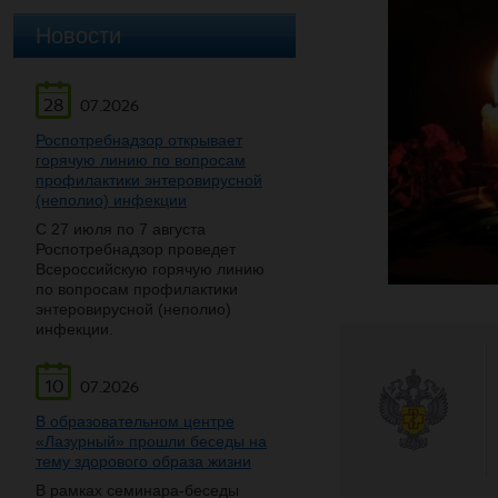
Новости
28
07.2026
Роспотребнадзор открывает
горячую линию по вопросам
профилактики энтеровирусной
(неполио) инфекции
С 27 июля по 7 августа
Роспотребнадзор проведет
Всероссийскую горячую линию
по вопросам профилактики
энтеровирусной (неполио)
инфекции.
10
07.2026
В образовательном центре
«Лазурный» прошли беседы на
тему здорового образа жизни
В рамках семинара-беседы