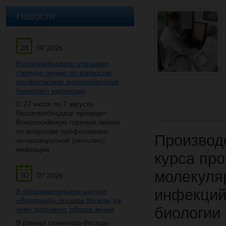
Новости
28
07.2026
Роспотребнадзор открывает
горячую линию по вопросам
профилактики энтеровирусной
(неполио) инфекции
С 27 июля по 7 августа
Роспотребнадзор проведет
Всероссийскую горячую линию
по вопросам профилактики
Производс
энтеровирусной (неполио)
инфекции.
курса пр
молекуля
10
07.2026
инфекций
В образовательном центре
«Лазурный» прошли беседы на
биологии 
тему здорового образа жизни
В рамках семинара-беседы