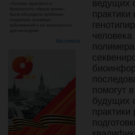
ведущих 
«Основы здорового и
безопасного образа жизни»
практики
была обсуждена проблема
социально значимых
генотипир
заболеваний и её актуальность
для молодежи.
человека
Все новости
полимера
секвенир
биоинфор
последов
помогут 
будущих 
практики 
подготовк
квалифик