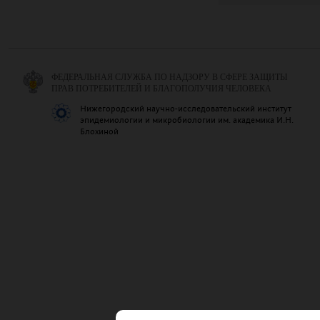
ФЕДЕРАЛЬНАЯ СЛУЖБА ПО НАДЗОРУ В СФЕРЕ ЗАЩИТЫ
ПРАВ ПОТРЕБИТЕЛЕЙ И БЛАГОПОЛУЧИЯ ЧЕЛОВЕКА
Нижегородский научно-исследовательский институт
эпидемиологии и микробиологии им. академика И.Н.
Блохиной