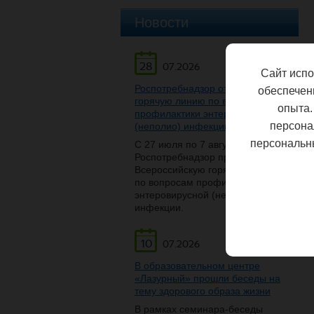
Новости
28
07.2026
Сайт испо
Роспотребнадзор открывает
обеспечен
горячую линию по вопросам
опыта.
профилактики энтеровирусной
персона
(неполио) инфекции
персональн
С 27 июля по 7 августа
Роспотребнадзор проведет
Всероссийскую горячую линию
по вопросам профилактики
энтеровирусной (неполио)
инфекции.
10
07.2026
В образовательном центре
«Лазурный» прошли беседы на
тему здорового образа жизни
В рамках семинара-беседы