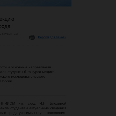
лекцию
рода
ю студентам
Версия для печати
ости и основные направления
ли студенты 6-го курса медико-
ского исследовательского
России.
 ННИИЭМ им. акад. И.Н. Блохиной
авила студентам актуальные сведения
исле среди уязвимых групп населения.