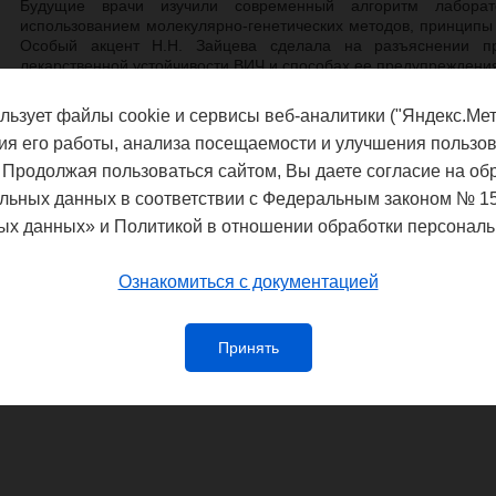
Будущие врачи изучили современный алгоритм лаборат
использованием молекулярно-генетических методов, принципы
Особый акцент Н.Н. Зайцева сделала на разъяснении пр
лекарственной устойчивости ВИЧ и способах ее предупреждени
В рамках лекции также были освещены основные аспекты про
льзует файлы cookie и сервисы веб-аналитики ("Яндекс.Мет
Стратегии противодействия распространению ВИЧ-инфекции в
2030 г.
ия его работы, анализа посещаемости и улучшения пользов
 Продолжая пользоваться сайтом, Вы даете согласие на об
льных данных в соответствии с Федеральным законом № 1
ых данных» и Политикой в отношении обработки персональ
Федеральная служба по надзору в сф
благополучия
Управление Федеральной службы по
Ознакомиться с документацией
потребителей и благополучия чело
Принять