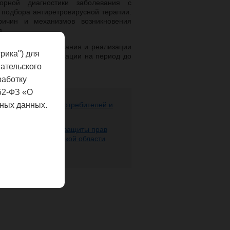
орной диагностики заболевания с
 подбора антиретровирусной терапии.
ичин и механизмов возникновения
я.
филактики заболевания и реализации
рика") для
 Российской Федерации на период до
ательского
работку
52-ФЗ «О
ных данных.
ере защиты прав потребителей и
 человека
 надзору в сфере защиты прав
века по Нижегородской области