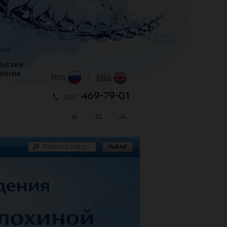
уки
льский
логии
RUS
|
ENG
469-79-01
(831)
Найти!