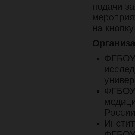
подачи з
мероприя
на кнопк
Организ
ФГБОУ
исслед
универ
ФГБОУ 
медици
Росси
Инстит
ФГБОУ