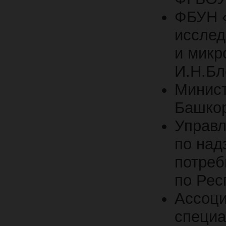
ФБУН «
исслед
и микр
И.Н.Бл
Минист
Башкор
Управ
по над
потреб
по Рес
Ассоци
специа