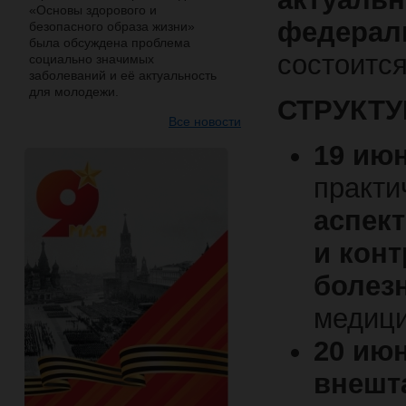
«Основы здорового и
федераль
безопасного образа жизни»
была обсуждена проблема
состоитс
социально значимых
заболеваний и её актуальность
для молодежи.
СТРУКТ
Все новости
19 июн
практи
аспек
и кон
болез
медици
20 июн
внешт