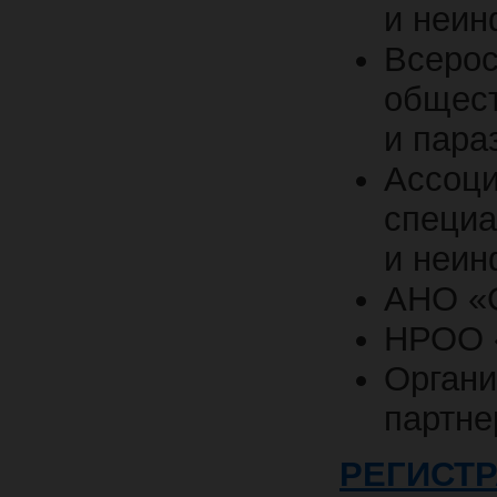
и неин
Всерос
общест
и пара
Ассоци
специа
и неин
АНО «
НРОО 
Орган
партне
РЕГИСТ