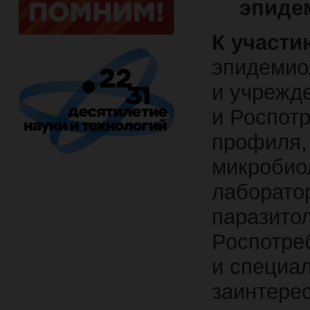
эпиде
К участи
эпидемиол
и учрежд
и Роспотр
профиля,
микробиол
лаборатор
паразито
Роспотре
и специал
заинтере