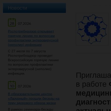
Новости
28
07.2026
Роспотребнадзор открывает
горячую линию по вопросам
профилактики энтеровирусной
(неполио) инфекции
С 27 июля по 7 августа
Роспотребнадзор проведет
Всероссийскую горячую линию
по вопросам профилактики
энтеровирусной (неполио)
Приглаша
инфекции.
в работе
10
07.2026
медицин
В образовательном центре
«Лазурный» прошли беседы на
диагност
тему здорового образа жизни
актуаль
В рамках семинара-беседы