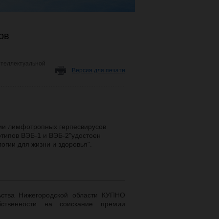
ов
нтеллектуальной
Версия для печати
ии лимфотропных герпесвирусов
отипов ВЭБ-1 и ВЭБ-2"удостоен
огии для жизни и здоровья".
ьства Нижегородской области КУПНО
бственности на соискание премии