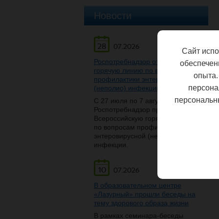
Новости
28
07.2026
Сайт испо
Роспотребнадзор открывает
обеспечен
горячую линию по вопросам
опыта.
профилактики энтеровирусной
персона
(неполио) инфекции
персональн
С 27 июля по 7 августа
Роспотребнадзор проведет
Всероссийскую горячую линию
по вопросам профилактики
энтеровирусной (неполио)
инфекции.
10
07.2026
В образовательном центре
«Лазурный» прошли беседы на
тему здорового образа жизни
В рамках семинара-беседы