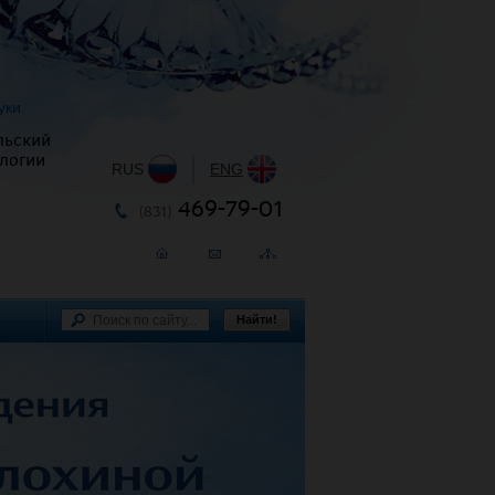
уки
льский
логии
RUS
|
ENG
469-79-01
(831)
Найти!