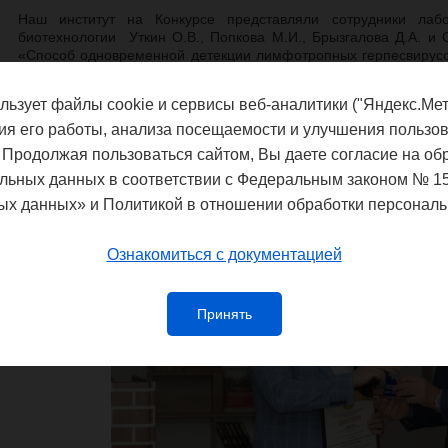
Наш институт на Конкурсе представляли сотрудники лаб
биотехнологии Уткин О.В., Попкова М.И., Брызгалова Д.А. и
«Способ одновременной детекции лимфотропных герпесвирусо
генотипов ВЭБ-1 и ВЭБ-2» был удостоен первого п
номинации "Технологии для жизни и здоровья". Разработанны
льзует файлы cookie и сервисы веб-аналитики ("Яндекс.Мет
выполнять ускоренную диагностику актуальных инфекционных з
ия его работы, анализа посещаемости и улучшения пользов
Диплом за подписью Министра промышленности, торговли и 
 Продолжая пользоваться сайтом, Вы даете согласие на об
области Черкасова М.В. и памятный знак вручены руково
лабораторией, к.б.н. Уткину О.В.
льных данных в соответствии с Федеральным законом № 1
ых данных» и Политикой в отношении обработки персональ
Ознакомиться с документацией
Принять