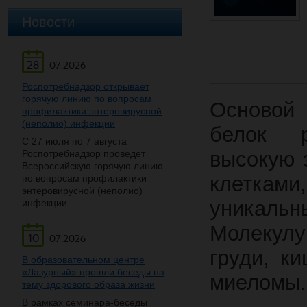
Новости
28
07.2026
Роспотребнадзор открывает
горячую линию по вопросам
Основой 
профилактики энтеровирусной
(неполио) инфекции
белок р
С 27 июля по 7 августа
высокую 
Роспотребнадзор проведет
Всероссийскую горячую линию
клеткам
по вопросам профилактики
энтеровирусной (неполио)
уникаль
инфекции.
Молекулу
10
07.2026
груди, к
В образовательном центре
«Лазурный» прошли беседы на
миеломы.
тему здорового образа жизни
В рамках семинара-беседы