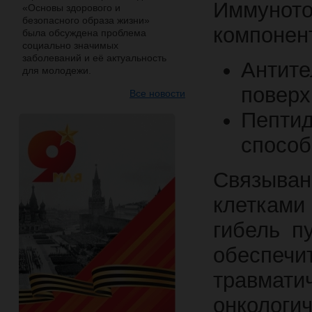
Иммунот
«Основы здорового и
безопасного образа жизни»
компонен
была обсуждена проблема
социально значимых
заболеваний и её актуальность
Антит
для молодежи.
поверх
Все новости
Пептид
способ
Связыва
клетками
гибель п
обеспеч
травмат
онкологич