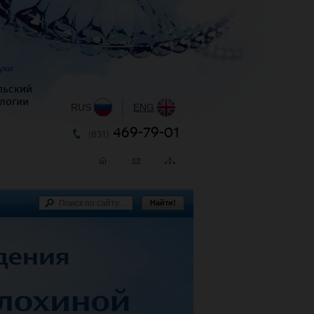
уки
льский
логии
RUS
|
ENG
469-79-01
(831)
Найти!