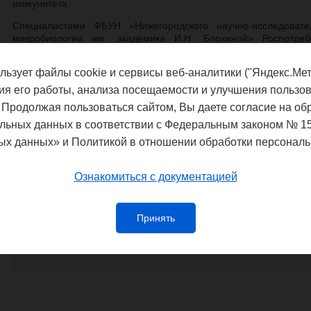
иммунитета.
Специалистами ФБУН «Нижегородского научно-исследовате
микробиологии им. академика И.Н. Блохиной» Роспотреб
определения антител к Echovirus 30 в крови человека. 
рекомбинантных вирусных белков VP1, VP2 и VP3, взаимодей
льзует файлы cookie и сервисы веб-аналитики ("Яндекс.Мет
30 антителами.
ия его работы, анализа посещаемости и улучшения пользов
Новая разработка найдент применение при оценке индивидуа
 Продолжая пользоваться сайтом, Вы даете согласие на об
к Echovirus 30, а также тестировании эффективности вакцин про
льных данных в соответствии с Федеральным законом № 1
На изобретение оформлен патент РФ №2837116.
ых данных» и Политикой в отношении обработки персональ
Ознакомиться с документацией
Федеральная служба по надзору в сф
благополучия
Принять
Управление Федеральной службы по
потребителей и благополучия чело