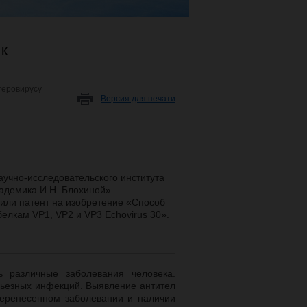
 к
теровирусу
Версия для печати
учно-исследовательского института
кадемика И.Н. Блохиной»
или патент на изобретение «Способ
елкам VP1, VP2 и VP3 Echovirus 30».
ь различные заболевания человека.
рьезных инфекций. Выявление антител
перенесенном заболевании и наличии