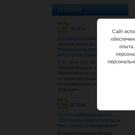
Новости
28
07.2026
Сайт испо
Роспотребнадзор открывает
обеспечен
горячую линию по вопросам
опыта.
профилактики энтеровирусной
персона
(неполио) инфекции
персональн
С 27 июля по 7 августа
Роспотребнадзор проведет
Всероссийскую горячую линию
по вопросам профилактики
энтеровирусной (неполио)
инфекции.
10
07.2026
В образовательном центре
«Лазурный» прошли беседы на
тему здорового образа жизни
В рамках семинара-беседы