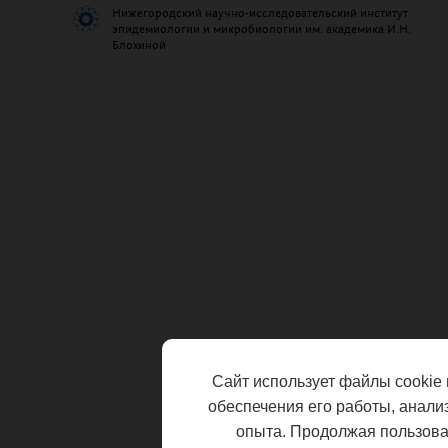
Нижегородский научно-исследовательский институт
эпидемиологии и микробиологии им. академика И.Н.
Блохиной
Сайт использует файлы cookie 
обеспечения его работы, анали
опыта. Продолжая пользоват