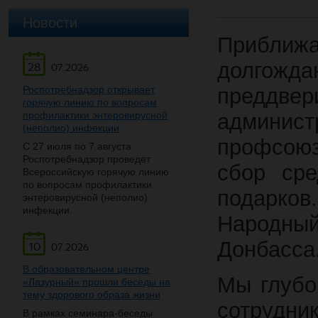
Новости
Прибли
долгожд
28
07.2026
Роспотребнадзор открывает
преддв
горячую линию по вопросам
профилактики энтеровирусной
админис
(неполио) инфекции
профсою
С 27 июля по 7 августа
Роспотребнадзор проведет
сбор сре
Всероссийскую горячую линию
по вопросам профилактики
подарков
энтеровирусной (неполио)
инфекции.
Народн
Донбасса
10
07.2026
В образовательном центре
Мы глубо
«Лазурный» прошли беседы на
тему здорового образа жизни
сотрудн
В рамках семинара-беседы