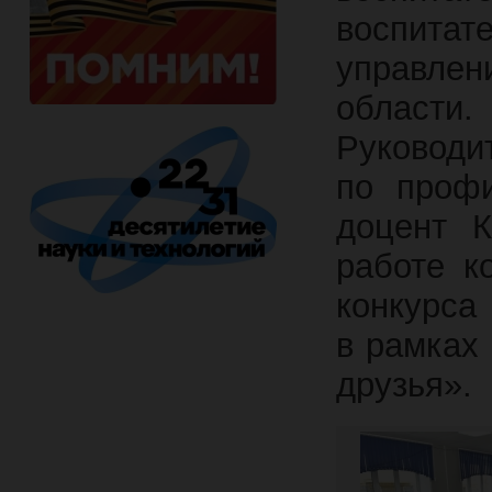
воспитат
управле
области.
Руководи
по профи
доцент К
работе к
конкурса
в рамках
друзья».