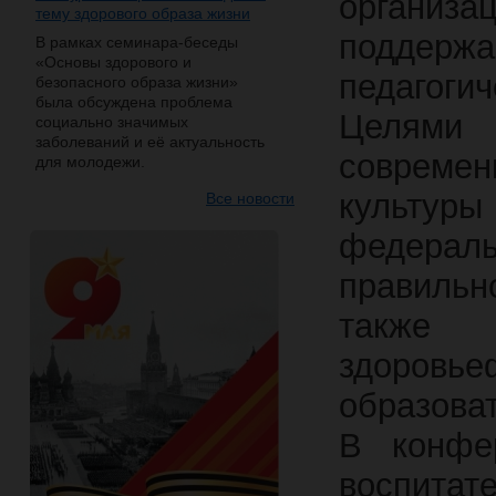
организа
тему здорового образа жизни
поддержа
В рамках семинара-беседы
«Основы здорового и
педагогич
безопасного образа жизни»
была обсуждена проблема
Целями 
социально значимых
заболеваний и её актуальность
совреме
для молодежи.
культур
Все новости
федера
правильн
также
здоров
образова
В конфер
воспитат