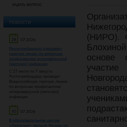
ЗАДАТЬ ВОПРОС
Органи
Новости
Нижегоро
(НИРО).
28
07.2026
Блохиной
Роспотребнадзор открывает
горячую линию по вопросам
основе 
профилактики энтеровирусной
(неполио) инфекции
участие
С 27 июля по 7 августа
Новгоро
Роспотребнадзор проведет
Всероссийскую горячую линию
становя
по вопросам профилактики
энтеровирусной (неполио)
ученикам
инфекции.
подраст
10
07.2026
санитарн
В образовательном центре
«Лазурный» прошли беседы на