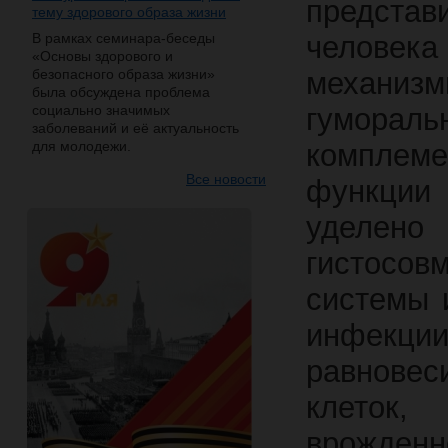
представ
тему здорового образа жизни
В рамках семинара-беседы
человек
«Основы здорового и
безопасного образа жизни»
механи
была обсуждена проблема
социально значимых
гумораль
заболеваний и её актуальность
для молодежи.
комплем
Все новости
функции 
уделено
гистосо
системы 
инфекц
равнове
клеток,
врожденн