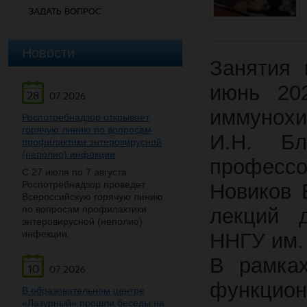
ЗАДАТЬ ВОПРОС
Новости
Занятия 
июнь 20
28
07.2026
иммунох
Роспотребнадзор открывает
горячую линию по вопросам
И.Н. Бл
профилактики энтеровирусной
(неполио) инфекции
профессо
С 27 июля по 7 августа
Роспотребнадзор проведет
Новиков 
Всероссийскую горячую линию
по вопросам профилактики
лекций д
энтеровирусной (неполио)
инфекции.
ННГУ им. 
В рамка
10
07.2026
функц
В образовательном центре
«Лазурный» прошли беседы на