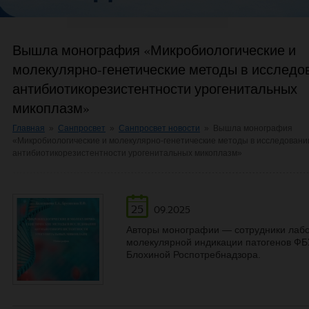
Вышла монография «Микробиологические и
молекулярно-генетические методы в исследо
антибиотикорезистентности урогенитальных
микоплазм»
Главная
»
Санпросвет
»
Санпросвет новости
»
Вышла монография
«Микробиологические и молекулярно-генетические методы в исследовани
антибиотикорезистентности урогенитальных микоплазм»
25
09.2025
Авторы монографии — сотрудники лабо
молекулярной индикации патогенов Ф
Блохиной Роспотребнадзора.