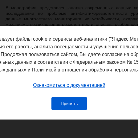
В монографии представлен анализ современных данных ли
исследований по проблеме антибиотикорезистентности ур
данные многолетнего мониторинга их устойчивости, охара
механизмы возникновения резистентности, описаны особенност
уделено мультилокусному типированию штаммов Mycoplasma ho
Настоящее издание предназначено для специалистов органо
льзует файлы cookie и сервисы веб-аналитики ("Яндекс.Мет
врачей-акушеров-гинекологов, специалистов клинико-диагн
ия его работы, анализа посещаемости и улучшения пользов
эпидемиологов, преподавателей и студентов медицинских и биол
Монография опубликована в печатном и
электронном виде
.
 Продолжая пользоваться сайтом, Вы даете согласие на об
льных данных в соответствии с Федеральным законом № 1
ых данных» и Политикой в отношении обработки персональ
Федеральная служба по надзору в сф
благополучия
Ознакомиться с документацией
Управление Федеральной службы по
потребителей и благополучия чело
Принять