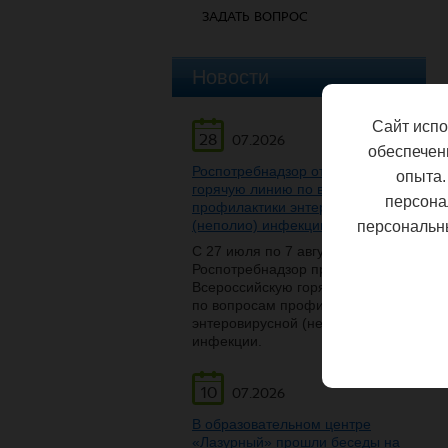
ЗАДАТЬ ВОПРОС
Новости
Сайт испо
28
07.2026
обеспечен
Роспотребнадзор открывает
опыта.
горячую линию по вопросам
персона
профилактики энтеровирусной
(неполио) инфекции
персональн
С 27 июля по 7 августа
Роспотребнадзор проведет
Всероссийскую горячую линию
по вопросам профилактики
энтеровирусной (неполио)
инфекции.
10
07.2026
В образовательном центре
«Лазурный» прошли беседы на