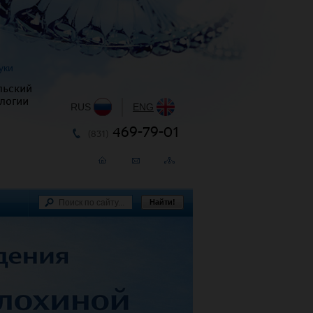
уки
льский
логии
RUS
|
ENG
469-79-01
(831)
Найти!