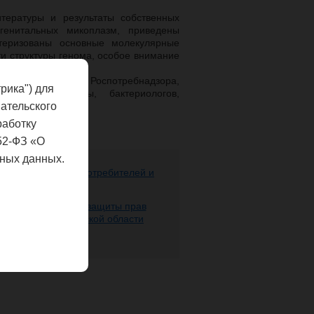
тературы и результаты собственных
огенитальных микоплазм, приведены
ктеризованы основные молекулярные
и структуры генома, особое внимание
minis.
в и организаций Роспотребнадзора,
рика") для
остической службы, бактериологов,
ательского
огических вузов.
работку
52-ФЗ «О
ных данных.
ере защиты прав потребителей и
 человека
 надзору в сфере защиты прав
века по Нижегородской области