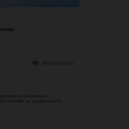
вании
и
Версия для печати
ратории метагеномики и
БУН ННИИЭМ им. академика И.Н.