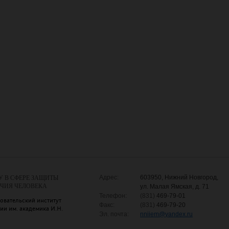
Адрес:
603950, Нижний Новгород,
У В СФЕРЕ ЗАЩИТЫ
УЧИЯ ЧЕЛОВЕКА
ул. Малая Ямская, д. 71
Телефон:
(831)
469-79-01
овательский институт
Факс:
(831)
469-79-20
и им. академика И.Н.
Эл. почта:
nniiem
@
yandex.ru