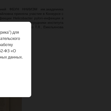
лезней ФБУН ННИИЭМ им.академика
айловна приняла участие в Конкурсе с
кции Helicobacter pylori-инфекции в
лада выступили сотрудники института
ина С.Н., Денисенко Т.Л., Емельянова
рика") для
ательского
!
работку
52-ФЗ «О
ных данных.