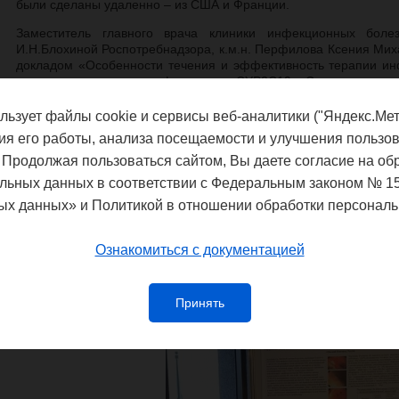
были сделаны удаленно – из США и Франции.
Заместитель главного врача клиники инфекционных бо
И.Н.Блохиной Роспотребнадзора, к.м.н. Перфилова Ксения Мих
докладом «Особенности течения и эффективность терапии инфе
зависимости от полиморфизма гена CYP2C19». Соавторами док
Шмакова Т.В., Неумоина Н.В., Шутова И.В., Трошина Т.А., Лев
Т.В. Работе присужден диплом II степени.
льзует файлы cookie и сервисы веб-аналитики ("Яндекс.Мет
ия его работы, анализа посещаемости и улучшения пользов
Поздравляем коллег и желаем дальнейших научных достижений
 Продолжая пользоваться сайтом, Вы даете согласие на об
льных данных в соответствии с Федеральным законом № 1
ых данных» и Политикой в отношении обработки персональ
Ознакомиться с документацией
Принять