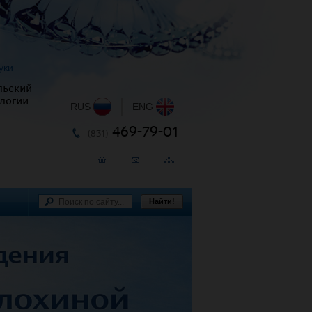
уки
льский
логии
RUS
|
ENG
469-79-01
(831)
Найти!