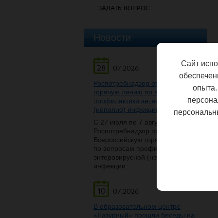
ЗАДАТЬ ВОПРОС
Новости
Сайт испо
28
07.2026
обеспечен
Роспотребнадзор открывает
опыта.
горячую линию по вопросам
персона
профилактики энтеровирусной
(неполио) инфекции
персональн
С 27 июля по 7 августа
Роспотребнадзор проведет
Всероссийскую горячую линию
по вопросам профилактики
энтеровирусной (неполио)
инфекции.
10
07.2026
В образовательном центре
«Лазурный» прошли беседы на