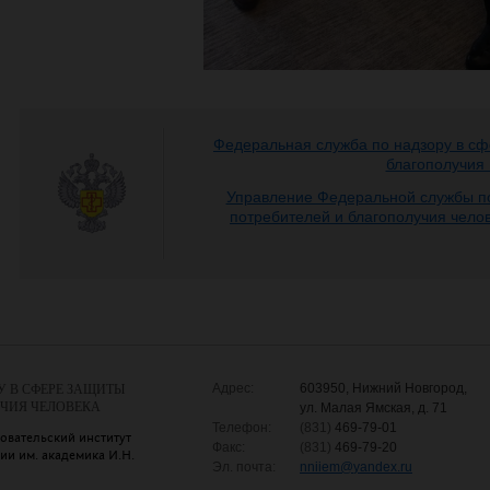
Федеральная служба по надзору в сф
благополучия
Управление Федеральной службы по
потребителей и благополучия чело
Адрес:
603950, Нижний Новгород,
У В СФЕРЕ ЗАЩИТЫ
УЧИЯ ЧЕЛОВЕКА
ул. Малая Ямская, д. 71
Телефон:
(831)
469-79-01
овательский институт
Факс:
(831)
469-79-20
и им. академика И.Н.
Эл. почта:
nniiem
@
yandex.ru