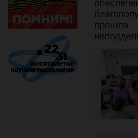
обеспече
благопо
прошла 
неподдел