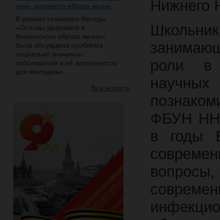
Нижнего 
тему здорового образа жизни
В рамках семинара-беседы
Школьник
«Основы здорового и
безопасного образа жизни»
занимаю
была обсуждена проблема
социально значимых
роли в 
заболеваний и её актуальность
для молодежи.
научных
Все новости
познаком
ФБУН ННИ
в годы 
совреме
вопрос
соврем
инфекци