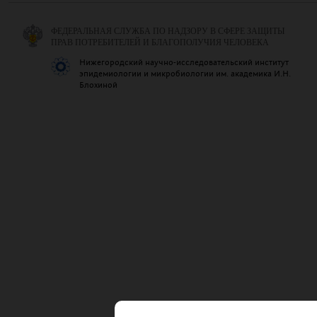
ФЕДЕРАЛЬНАЯ СЛУЖБА ПО НАДЗОРУ В СФЕРЕ ЗАЩИТЫ
ПРАВ ПОТРЕБИТЕЛЕЙ И БЛАГОПОЛУЧИЯ ЧЕЛОВЕКА
Нижегородский научно-исследовательский институт
эпидемиологии и микробиологии им. академика И.Н.
Блохиной