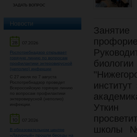
ЗАДАТЬ ВОПРОС
Новости
Заняти
профорие
28
07.2026
Руковод
Роспотребнадзор открывает
горячую линию по вопросам
биолог
профилактики энтеровирусной
(неполио) инфекции
"Нижегор
С 27 июля по 7 августа
Роспотребнадзор проведет
институт
Всероссийскую горячую линию
по вопросам профилактики
академик
энтеровирусной (неполио)
инфекции.
Уткин 
просвети
10
07.2026
школы №
В образовательном центре
«Лазурный» прошли беседы на